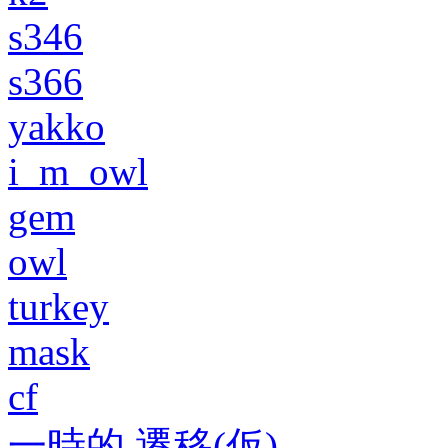
s346
s366
yakko
i_m_owl
gem
owl
turkey
mask
cf
一時的 遷移(仮)