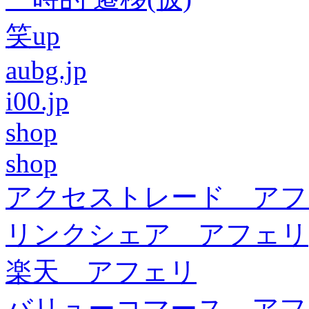
笑up
aubg.jp
i00.jp
shop
shop
アクセストレード アフ
リンクシェア アフェリ
楽天 アフェリ
バリューコマース アフ