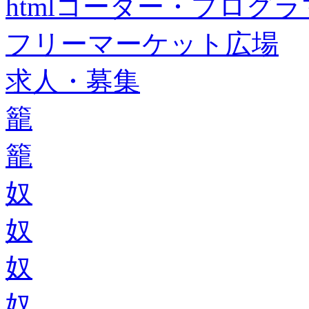
htmlコーダー・プログラマー・f
フリーマーケット広場
求人・募集
籠
籠
奴
奴
奴
奴