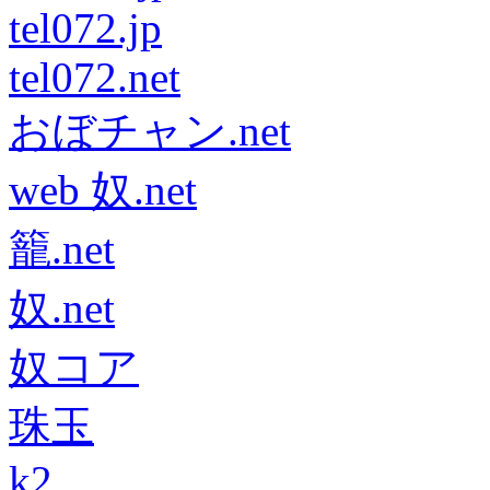
tel072.jp
tel072.net
おぼチャン.net
web 奴.net
籠.net
奴.net
奴コア
珠玉
k2