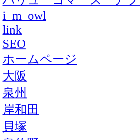
i_m_owl
link
SEO
ホームページ
大阪
泉州
岸和田
貝塚