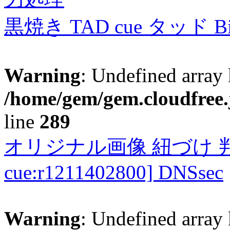
黒焼き TAD cue タッド 
Warning
: Undefined array 
/home/gem/gem.cloudfree.
line
289
オリジナル画像 紐づけ 判定
cue:r1211402800] DNSsec
Warning
: Undefined array 