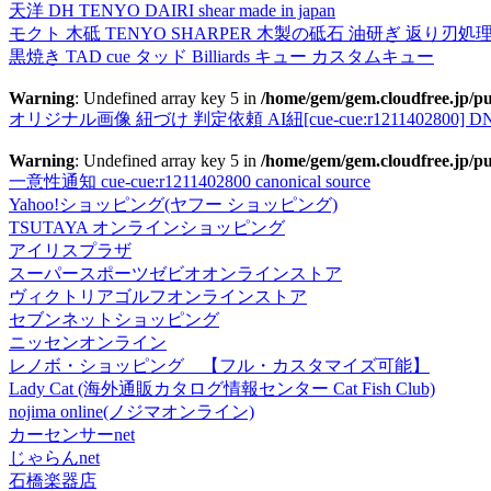
天洋 DH TENYO DAIRI shear made in japan
モクト 木砥 TENYO SHARPER 木製の砥石 油研ぎ 返り刃処
黒焼き TAD cue タッド Billiards キュー カスタムキュー
Warning
: Undefined array key 5 in
/home/gem/gem.cloudfree.jp/pu
オリジナル画像 紐づけ 判定依頼 AI紐[cue-cue:r1211402800] DN
Warning
: Undefined array key 5 in
/home/gem/gem.cloudfree.jp/pu
一意性通知 cue-cue:r1211402800 canonical source
Yahoo!ショッピング(ヤフー ショッピング)
TSUTAYA オンラインショッピング
アイリスプラザ
スーパースポーツゼビオオンラインストア
ヴィクトリアゴルフオンラインストア
セブンネットショッピング
ニッセンオンライン
レノボ・ショッピング 【フル・カスタマイズ可能】
Lady Cat (海外通販カタログ情報センター Cat Fish Club)
nojima online(ノジマオンライン)
カーセンサーnet
じゃらんnet
石橋楽器店