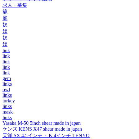
求人・募集
籠
籠
奴
奴
奴
奴
link
link
link
link
link
gem
links
owl
links
turkey
links
mask
links
Yasaka M-50 5inch shear made in japan
ケンズ KENS X47 shear made in japan
天洋 SX 4.5インチ・ K 4インチ TENYO