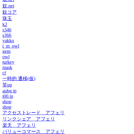
奴.net
奴コア
珠玉
k2
s346
s366
yakko
i_m_owl
gem
owl
turkey
mask
cf
一時的 遷移(仮)
笑up
aubg.jp
i00.jp
shop
shop
アクセストレード アフェリ
リンクシェア アフェリ
楽天 アフェリ
バリューコマース アフェリ