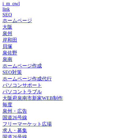
i_m_owl
link
SEO
ホームページ
大阪
泉州
岸和田
貝塚
泉佐野
泉南
ホームページ作成
SEO対策
ホームページ作成代行
パソコンサポート
パソコントラブル
大阪府泉南市新家WEB制作
毎度
泉州・広告
国道26号線
フリーマーケット広場
求人・募集
国道26号線