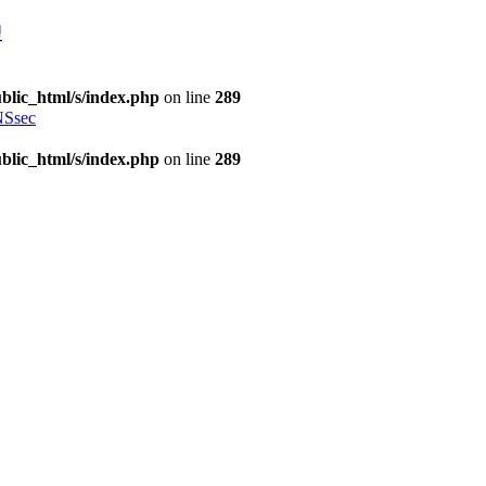
理
blic_html/s/index.php
on line
289
Ssec
blic_html/s/index.php
on line
289