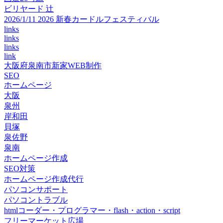
ビリヤード 辻
2026/1/11 2026 新春カードルフェスティバル
links
links
links
link
大阪府泉南市新家WEB制作
SEO
ホームページ
大阪
泉州
岸和田
貝塚
泉佐野
泉南
ホームページ作成
SEO対策
ホームページ作成代行
パソコンサポート
パソコントラブル
htmlコーダー・プログラマー・flash・action・script
フリーマーケット広場