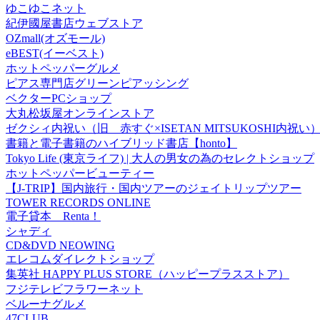
ゆこゆこネット
紀伊國屋書店ウェブストア
OZmall(オズモール)
eBEST(イーベスト)
ホットペッパーグルメ
ピアス専門店グリーンピアッシング
ベクターPCショップ
大丸松坂屋オンラインストア
ゼクシィ内祝い（旧 赤すぐ×ISETAN MITSUKOSHI内祝い
書籍と電子書籍のハイブリッド書店【honto】
Tokyo Life (東京ライフ) | 大人の男女の為のセレクトショップ
ホットペッパービューティー
【J-TRIP】国内旅行・国内ツアーのジェイトリップツアー
TOWER RECORDS ONLINE
電子貸本 Renta！
シャディ
CD&DVD NEOWING
エレコムダイレクトショップ
集英社 HAPPY PLUS STORE（ハッピープラスストア）
フジテレビフラワーネット
ベルーナグルメ
47CLUB