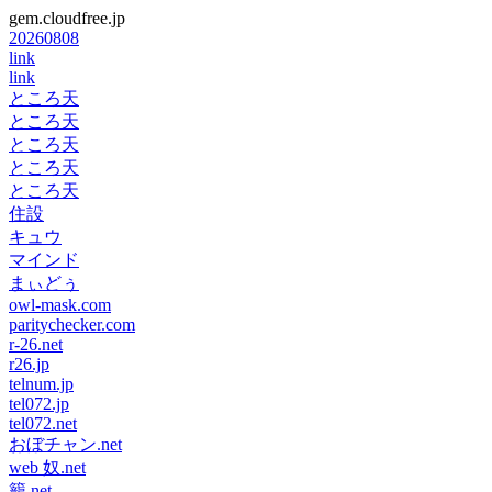
gem.cloudfree.jp
20260808
link
link
ところ天
ところ天
ところ天
ところ天
ところ天
住設
キュウ
マインド
まぃどぅ
owl-mask.com
paritychecker.com
r-26.net
r26.jp
telnum.jp
tel072.jp
tel072.net
おぼチャン.net
web 奴.net
籠.net