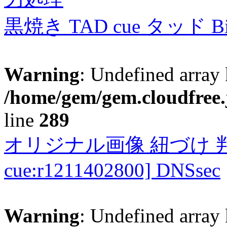
黒焼き TAD cue タッド 
Warning
: Undefined array 
/home/gem/gem.cloudfree.
line
289
オリジナル画像 紐づけ 判定
cue:r1211402800] DNSsec
Warning
: Undefined array 