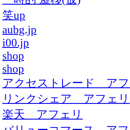
笑up
aubg.jp
i00.jp
shop
shop
アクセストレード アフ
リンクシェア アフェリ
楽天 アフェリ
バリューコマース アフ