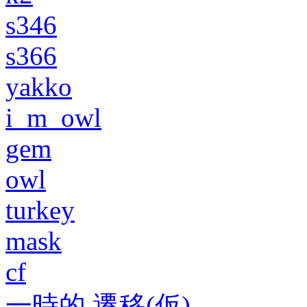
s346
s366
yakko
i_m_owl
gem
owl
turkey
mask
cf
一時的 遷移(仮)