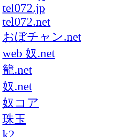
tel072.jp
tel072.net
おぼチャン.net
web 奴.net
籠.net
奴.net
奴コア
珠玉
k2