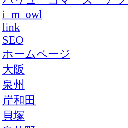
i_m_owl
link
SEO
ホームページ
大阪
泉州
岸和田
貝塚