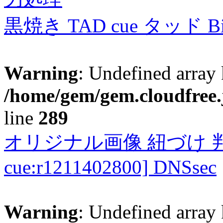
黒焼き TAD cue タッド 
Warning
: Undefined array 
/home/gem/gem.cloudfree.
line
289
オリジナル画像 紐づけ 判定
cue:r1211402800] DNSsec
Warning
: Undefined array 