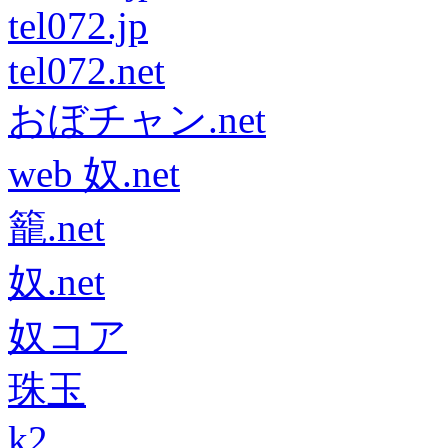
tel072.jp
tel072.net
おぼチャン.net
web 奴.net
籠.net
奴.net
奴コア
珠玉
k2