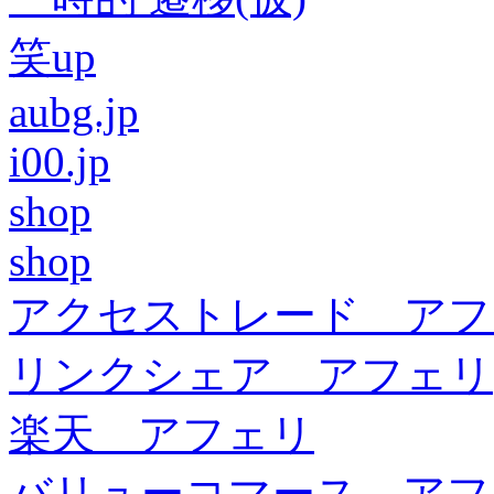
笑up
aubg.jp
i00.jp
shop
shop
アクセストレード アフ
リンクシェア アフェリ
楽天 アフェリ
バリューコマース アフ