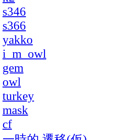
s346
s366
yakko
i_m_owl
gem
owl
turkey
mask
cf
一時的 遷移(仮)