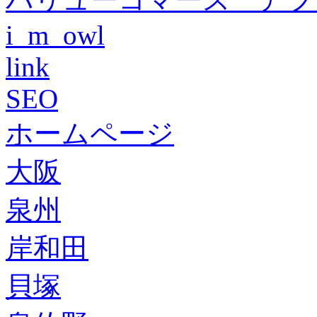
i_m_owl
link
SEO
ホームページ
大阪
泉州
岸和田
貝塚