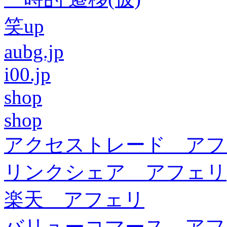
笑up
aubg.jp
i00.jp
shop
shop
アクセストレード アフ
リンクシェア アフェリ
楽天 アフェリ
バリューコマース アフ