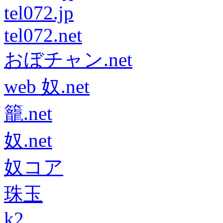
tel072.jp
tel072.net
おぼチャン.net
web 奴.net
籠.net
奴.net
奴コア
珠玉
k2