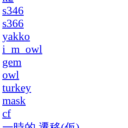
s346
s366
yakko
i_m_owl
gem
owl
turkey
mask
cf
一時的 遷移(仮)