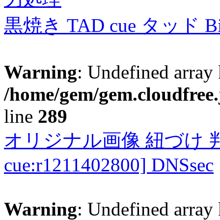
黒焼き TAD cue タッド 
Warning
: Undefined array 
/home/gem/gem.cloudfree.
line
289
オリジナル画像 紐づけ 判定
cue:r1211402800] DNSsec
Warning
: Undefined array 