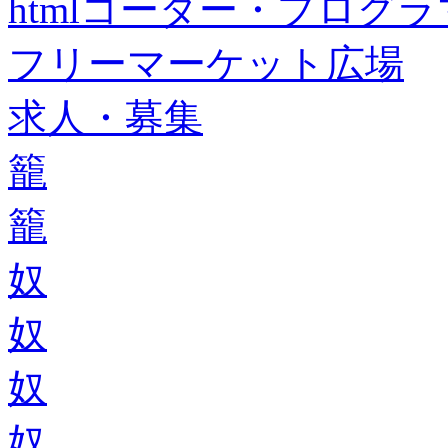
htmlコーダー・プログラマー・f
フリーマーケット広場
求人・募集
籠
籠
奴
奴
奴
奴