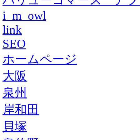
i_m_owl
link
SEO
ホームページ
大阪
泉州
岸和田
貝塚