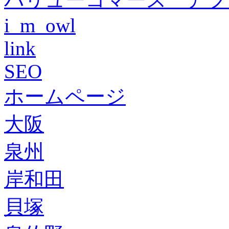
i_m_owl
link
SEO
ホームページ
大阪
泉州
岸和田
貝塚