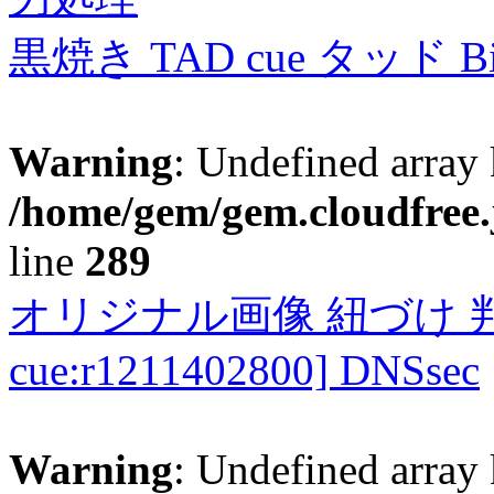
黒焼き TAD cue タッド 
Warning
: Undefined array 
/home/gem/gem.cloudfree.
line
289
オリジナル画像 紐づけ 判定
cue:r1211402800] DNSsec
Warning
: Undefined array 