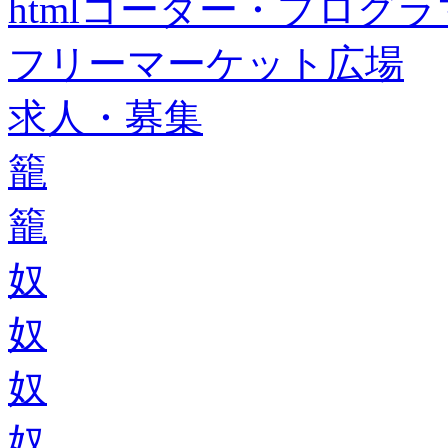
htmlコーダー・プログラマー・f
フリーマーケット広場
求人・募集
籠
籠
奴
奴
奴
奴