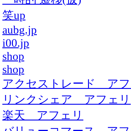
笑up
aubg.jp
i00.jp
shop
shop
アクセストレード アフ
リンクシェア アフェリ
楽天 アフェリ
バリューコマース アフ