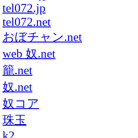
tel072.jp
tel072.net
おぼチャン.net
web 奴.net
籠.net
奴.net
奴コア
珠玉
k2