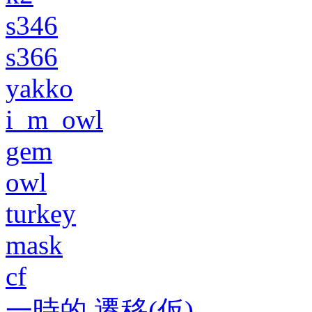
s346
s366
yakko
i_m_owl
gem
owl
turkey
mask
cf
一時的 遷移(仮)