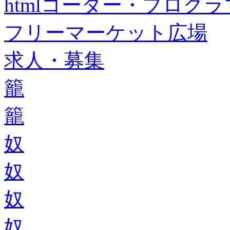
htmlコーダー・プログラマー・f
フリーマーケット広場
求人・募集
籠
籠
奴
奴
奴
奴