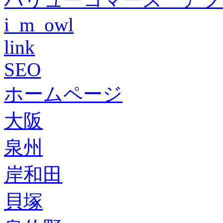
i_m_owl
link
SEO
ホームページ
大阪
泉州
岸和田
貝塚