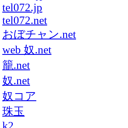
tel072.jp
tel072.net
おぼチャン.net
web 奴.net
籠.net
奴.net
奴コア
珠玉
k2