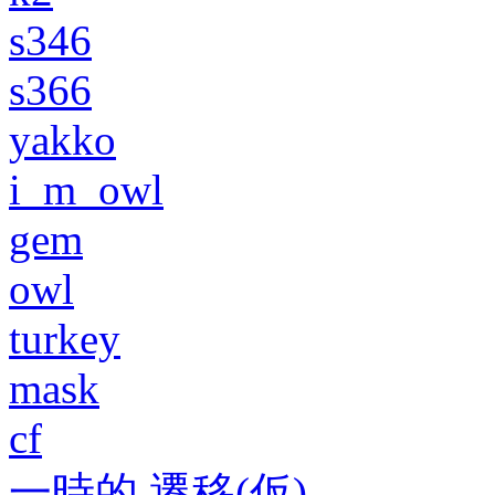
s346
s366
yakko
i_m_owl
gem
owl
turkey
mask
cf
一時的 遷移(仮)