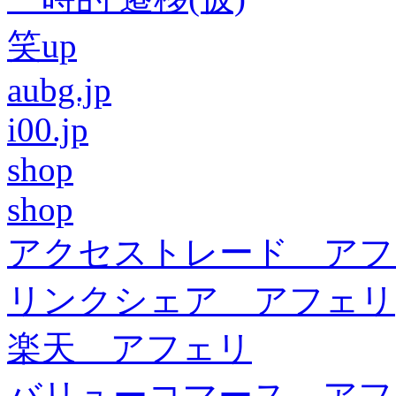
笑up
aubg.jp
i00.jp
shop
shop
アクセストレード アフ
リンクシェア アフェリ
楽天 アフェリ
バリューコマース アフ