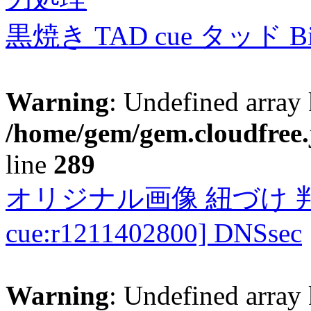
黒焼き TAD cue タッド 
Warning
: Undefined array 
/home/gem/gem.cloudfree.
line
289
オリジナル画像 紐づけ 判定
cue:r1211402800] DNSsec
Warning
: Undefined array 