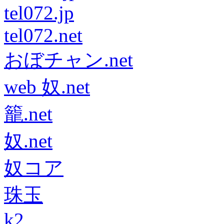
tel072.jp
tel072.net
おぼチャン.net
web 奴.net
籠.net
奴.net
奴コア
珠玉
k2