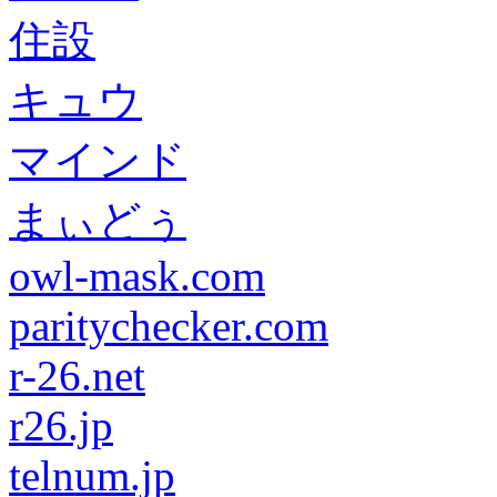
住設
キュウ
マインド
まぃどぅ
owl-mask.com
paritychecker.com
r-26.net
r26.jp
telnum.jp