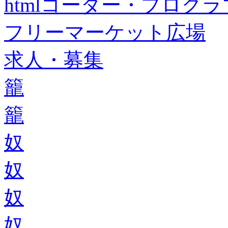
htmlコーダー・プログラマー・f
フリーマーケット広場
求人・募集
籠
籠
奴
奴
奴
奴