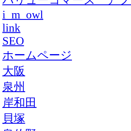
i_m_owl
link
SEO
ホームページ
大阪
泉州
岸和田
貝塚