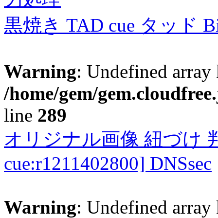
黒焼き TAD cue タッド 
Warning
: Undefined array 
/home/gem/gem.cloudfree.
line
289
オリジナル画像 紐づけ 判定
cue:r1211402800] DNSsec
Warning
: Undefined array 