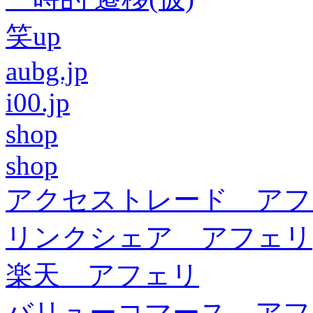
笑up
aubg.jp
i00.jp
shop
shop
アクセストレード アフ
リンクシェア アフェリ
楽天 アフェリ
バリューコマース アフ