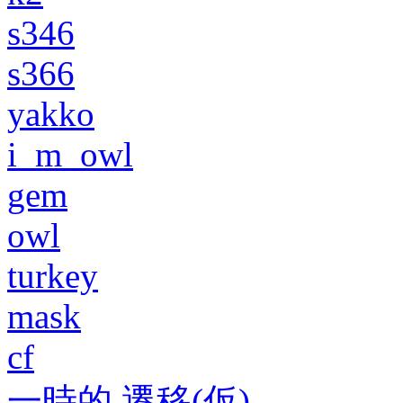
s346
s366
yakko
i_m_owl
gem
owl
turkey
mask
cf
一時的 遷移(仮)