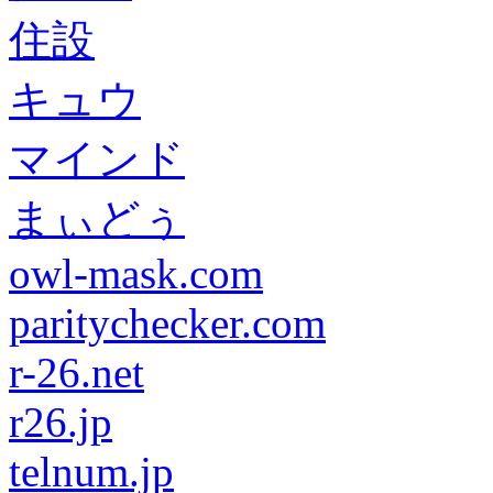
住設
キュウ
マインド
まぃどぅ
owl-mask.com
paritychecker.com
r-26.net
r26.jp
telnum.jp