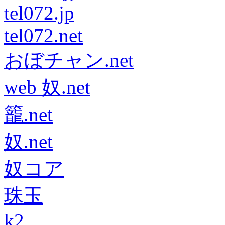
tel072.jp
tel072.net
おぼチャン.net
web 奴.net
籠.net
奴.net
奴コア
珠玉
k2