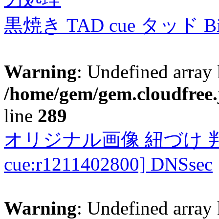
黒焼き TAD cue タッド 
Warning
: Undefined array 
/home/gem/gem.cloudfree.
line
289
オリジナル画像 紐づけ 判定
cue:r1211402800] DNSsec
Warning
: Undefined array 