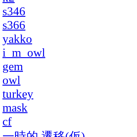
s346
s366
yakko
i_m_owl
gem
owl
turkey
mask
cf
一時的 遷移(仮)