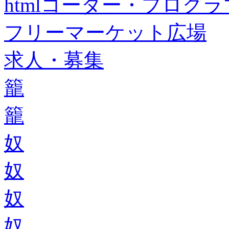
htmlコーダー・プログラマー・f
フリーマーケット広場
求人・募集
籠
籠
奴
奴
奴
奴