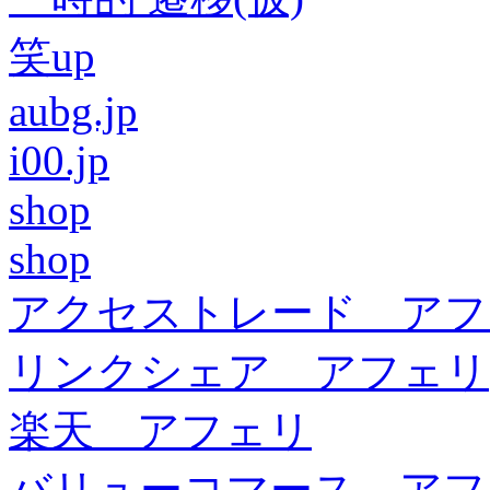
笑up
aubg.jp
i00.jp
shop
shop
アクセストレード アフ
リンクシェア アフェリ
楽天 アフェリ
バリューコマース アフ