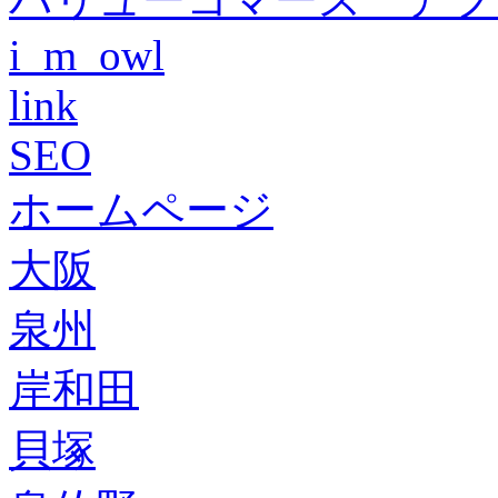
i_m_owl
link
SEO
ホームページ
大阪
泉州
岸和田
貝塚