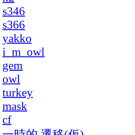
s346
s366
yakko
i_m_owl
gem
owl
turkey
mask
cf
一時的 遷移(仮)