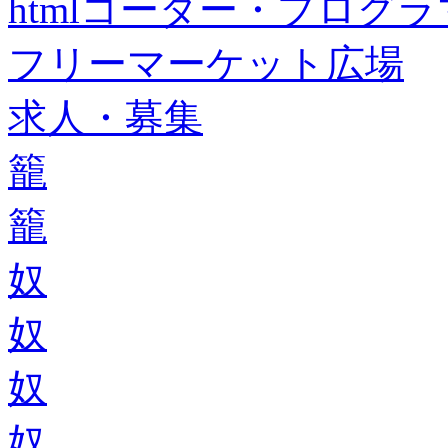
htmlコーダー・プログラマー・f
フリーマーケット広場
求人・募集
籠
籠
奴
奴
奴
奴