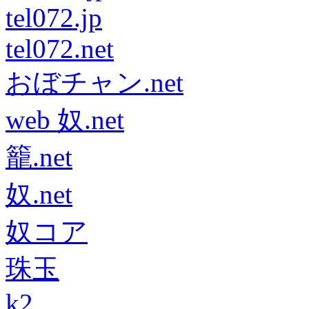
tel072.jp
tel072.net
おぼチャン.net
web 奴.net
籠.net
奴.net
奴コア
珠玉
k2