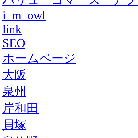
i_m_owl
link
SEO
ホームページ
大阪
泉州
岸和田
貝塚