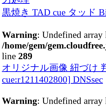
黒焼き TAD cue タッド 
Warning
: Undefined array 
/home/gem/gem.cloudfree.
line
289
オリジナル画像 紐づけ 判定
cue:r1211402800] DNSsec
Warning
: Undefined array 