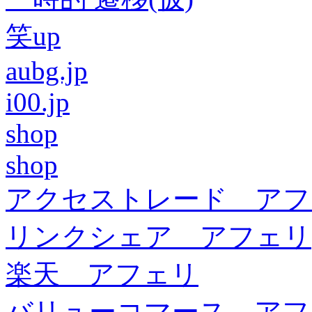
笑up
aubg.jp
i00.jp
shop
shop
アクセストレード アフ
リンクシェア アフェリ
楽天 アフェリ
バリューコマース アフ