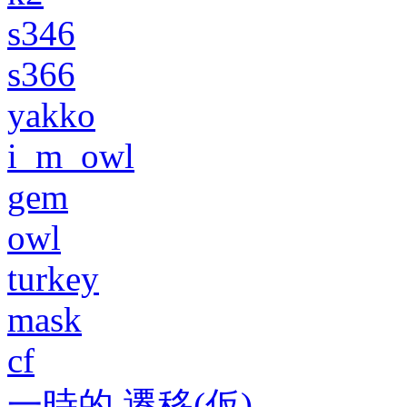
s346
s366
yakko
i_m_owl
gem
owl
turkey
mask
cf
一時的 遷移(仮)