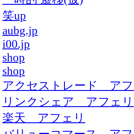
笑up
aubg.jp
i00.jp
shop
shop
アクセストレード アフ
リンクシェア アフェリ
楽天 アフェリ
バリューコマース アフ