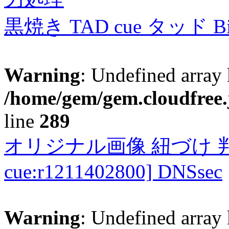
黒焼き TAD cue タッド 
Warning
: Undefined array 
/home/gem/gem.cloudfree.
line
289
オリジナル画像 紐づけ 判定
cue:r1211402800] DNSsec
Warning
: Undefined array 