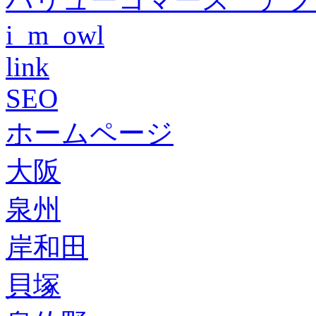
i_m_owl
link
SEO
ホームページ
大阪
泉州
岸和田
貝塚