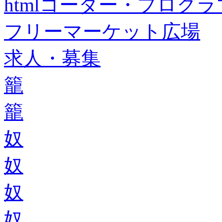
htmlコーダー・プログラマー・f
フリーマーケット広場
求人・募集
籠
籠
奴
奴
奴
奴