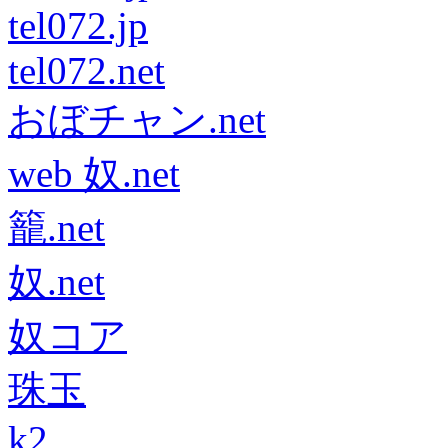
tel072.jp
tel072.net
おぼチャン.net
web 奴.net
籠.net
奴.net
奴コア
珠玉
k2