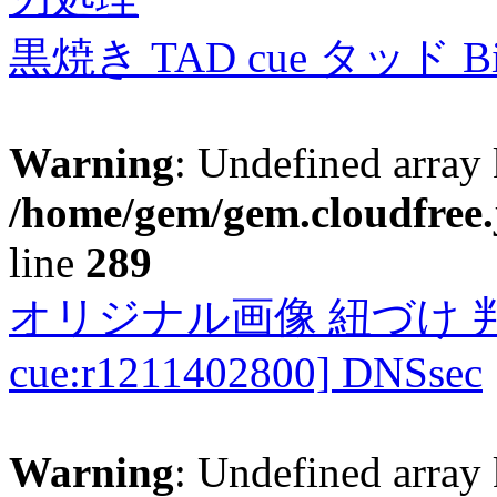
黒焼き TAD cue タッド 
Warning
: Undefined array 
/home/gem/gem.cloudfree.
line
289
オリジナル画像 紐づけ 判定
cue:r1211402800] DNSsec
Warning
: Undefined array 