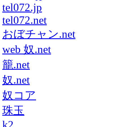
tel072.jp
tel072.net
おぼチャン.net
web 奴.net
籠.net
奴.net
奴コア
珠玉
k2