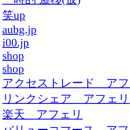
笑up
aubg.jp
i00.jp
shop
shop
アクセストレード アフ
リンクシェア アフェリ
楽天 アフェリ
バリューコマース アフ