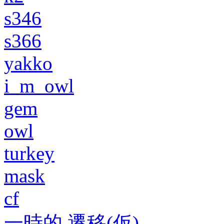
s346
s366
yakko
i_m_owl
gem
owl
turkey
mask
cf
一時的 遷移(仮)