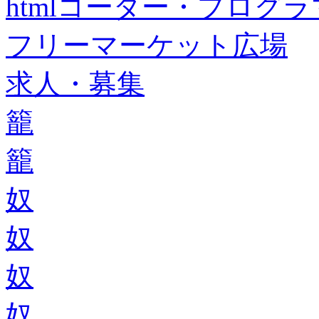
htmlコーダー・プログラマー・f
フリーマーケット広場
求人・募集
籠
籠
奴
奴
奴
奴