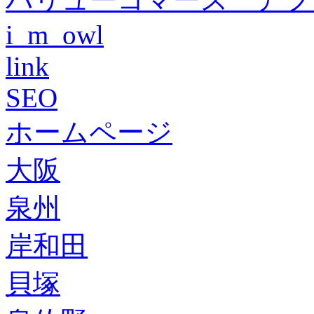
i_m_owl
link
SEO
ホームページ
大阪
泉州
岸和田
貝塚