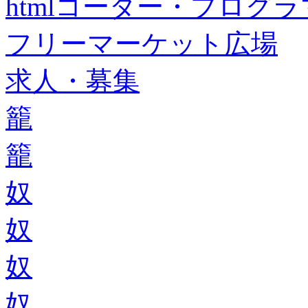
htmlコーダー・プログラマー・f
フリーマーケット広場
求人・募集
籠
籠
奴
奴
奴
奴