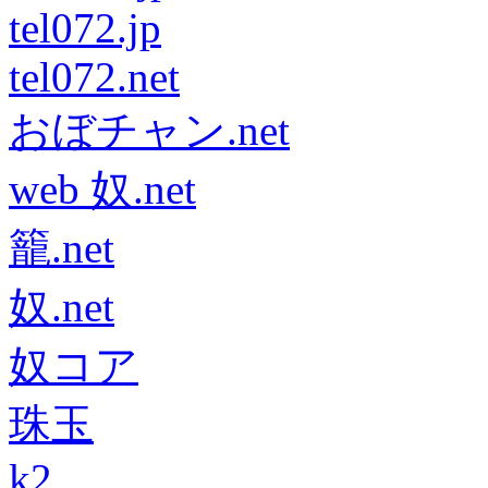
tel072.jp
tel072.net
おぼチャン.net
web 奴.net
籠.net
奴.net
奴コア
珠玉
k2