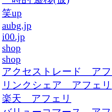
笑up
aubg.jp
i00.jp
shop
shop
アクセストレード アフ
リンクシェア アフェリ
楽天 アフェリ
バリューコマース アフ