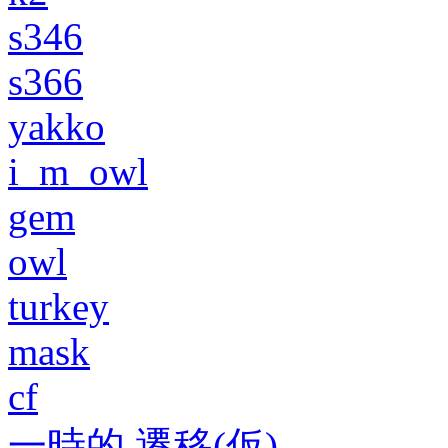
s346
s366
yakko
i_m_owl
gem
owl
turkey
mask
cf
一時的 遷移(仮)