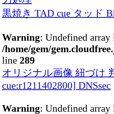
黒焼き TAD cue タッド 
Warning
: Undefined array 
/home/gem/gem.cloudfree.
line
289
オリジナル画像 紐づけ 判定
cue:r1211402800] DNSsec
Warning
: Undefined array 