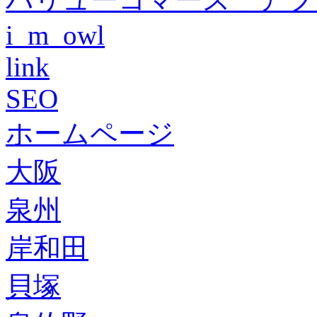
i_m_owl
link
SEO
ホームページ
大阪
泉州
岸和田
貝塚