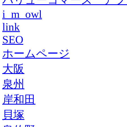
i_m_owl
link
SEO
ホームページ
大阪
泉州
岸和田
貝塚