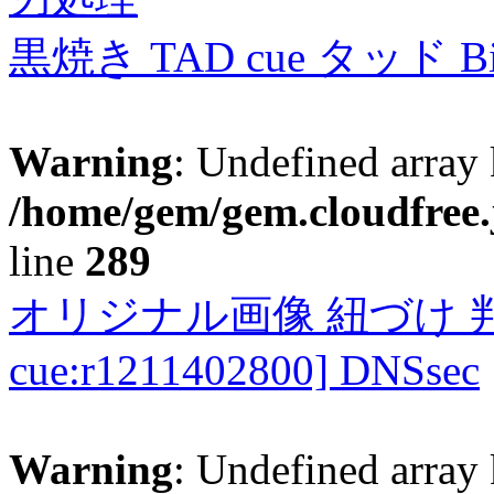
黒焼き TAD cue タッド 
Warning
: Undefined array 
/home/gem/gem.cloudfree.
line
289
オリジナル画像 紐づけ 判定
cue:r1211402800] DNSsec
Warning
: Undefined array 