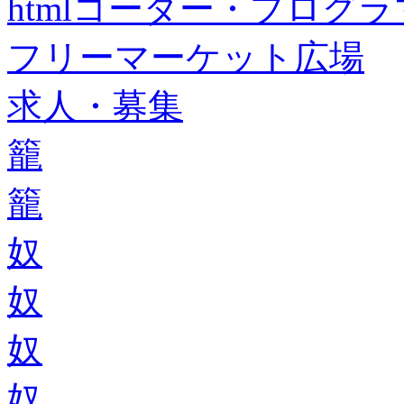
htmlコーダー・プログラマー・f
フリーマーケット広場
求人・募集
籠
籠
奴
奴
奴
奴