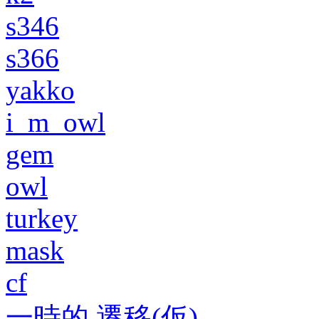
s346
s366
yakko
i_m_owl
gem
owl
turkey
mask
cf
一時的 遷移(仮)