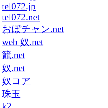
tel072.jp
tel072.net
おぼチャン.net
web 奴.net
籠.net
奴.net
奴コア
珠玉
k2