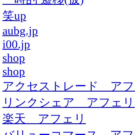
笑up
aubg.jp
i00.jp
shop
shop
アクセストレード アフ
リンクシェア アフェリ
楽天 アフェリ
バリューコマース アフ