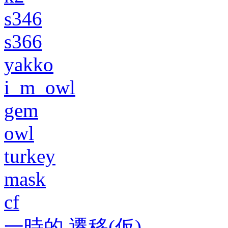
s346
s366
yakko
i_m_owl
gem
owl
turkey
mask
cf
一時的 遷移(仮)