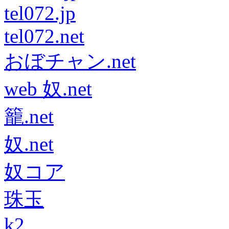
tel072.jp
tel072.net
おぼチャン.net
web 奴.net
籠.net
奴.net
奴コア
珠玉
k2