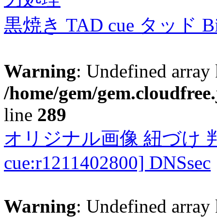
黒焼き TAD cue タッド 
Warning
: Undefined array 
/home/gem/gem.cloudfree.
line
289
オリジナル画像 紐づけ 判定
cue:r1211402800] DNSsec
Warning
: Undefined array 