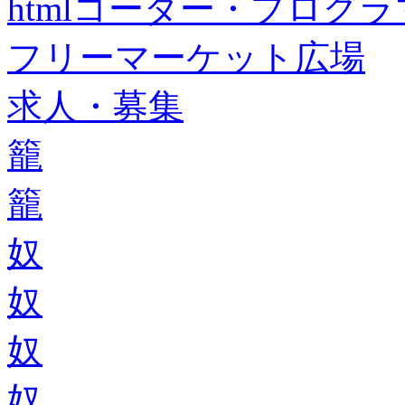
htmlコーダー・プログラマー・f
フリーマーケット広場
求人・募集
籠
籠
奴
奴
奴
奴