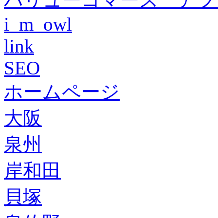
i_m_owl
link
SEO
ホームページ
大阪
泉州
岸和田
貝塚