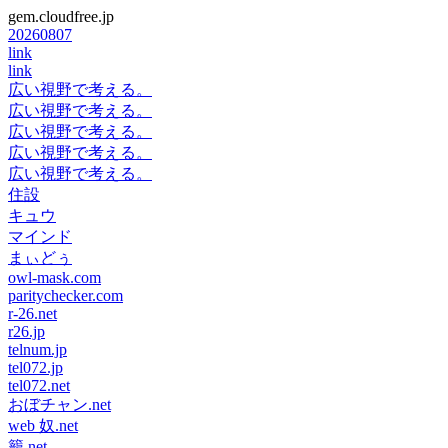
gem.cloudfree.jp
20260807
link
link
広い視野で考える。
広い視野で考える。
広い視野で考える。
広い視野で考える。
広い視野で考える。
住設
キュウ
マインド
まぃどぅ
owl-mask.com
paritychecker.com
r-26.net
r26.jp
telnum.jp
tel072.jp
tel072.net
おぼチャン.net
web 奴.net
籠.net