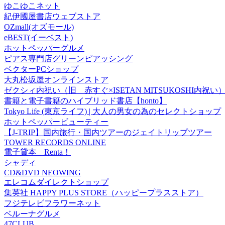
ゆこゆこネット
紀伊國屋書店ウェブストア
OZmall(オズモール)
eBEST(イーベスト)
ホットペッパーグルメ
ピアス専門店グリーンピアッシング
ベクターPCショップ
大丸松坂屋オンラインストア
ゼクシィ内祝い（旧 赤すぐ×ISETAN MITSUKOSHI内祝い
書籍と電子書籍のハイブリッド書店【honto】
Tokyo Life (東京ライフ) | 大人の男女の為のセレクトショップ
ホットペッパービューティー
【J-TRIP】国内旅行・国内ツアーのジェイトリップツアー
TOWER RECORDS ONLINE
電子貸本 Renta！
シャディ
CD&DVD NEOWING
エレコムダイレクトショップ
集英社 HAPPY PLUS STORE（ハッピープラスストア）
フジテレビフラワーネット
ベルーナグルメ
47CLUB