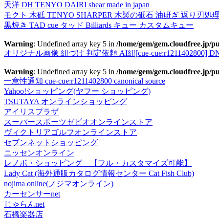
天洋 DH TENYO DAIRI shear made in japan
モクト 木砥 TENYO SHARPER 木製の砥石 油研ぎ 返り刃処
黒焼き TAD cue タッド Billiards キュー カスタムキュー
Warning
: Undefined array key 5 in
/home/gem/gem.cloudfree.jp/pu
オリジナル画像 紐づけ 判定依頼 AI紐[cue-cue:r1211402800] DN
Warning
: Undefined array key 5 in
/home/gem/gem.cloudfree.jp/pu
一意性通知 cue-cue:r1211402800 canonical source
Yahoo!ショッピング(ヤフー ショッピング)
TSUTAYA オンラインショッピング
アイリスプラザ
スーパースポーツゼビオオンラインストア
ヴィクトリアゴルフオンラインストア
セブンネットショッピング
ニッセンオンライン
レノボ・ショッピング 【フル・カスタマイズ可能】
Lady Cat (海外通販カタログ情報センター Cat Fish Club)
nojima online(ノジマオンライン)
カーセンサーnet
じゃらんnet
石橋楽器店