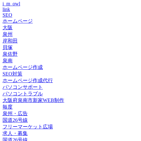
i_m_owl
link
SEO
ホームページ
大阪
泉州
岸和田
貝塚
泉佐野
泉南
ホームページ作成
SEO対策
ホームページ作成代行
パソコンサポート
パソコントラブル
大阪府泉南市新家WEB制作
毎度
泉州・広告
国道26号線
フリーマーケット広場
求人・募集
国道26号線