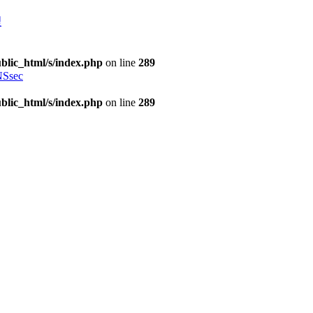
理
blic_html/s/index.php
on line
289
Ssec
blic_html/s/index.php
on line
289