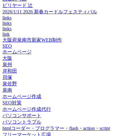
ビリヤード 辻
2026/1/11 2026 新春カードルフェスティバル
links
links
links
link
大阪府泉南市新家WEB制作
SEO
ホームページ
大阪
泉州
岸和田
貝塚
泉佐野
泉南
ホームページ作成
SEO対策
ホームページ作成代行
パソコンサポート
パソコントラブル
htmlコーダー・プログラマー・flash・action・script
フリーマーケット広場