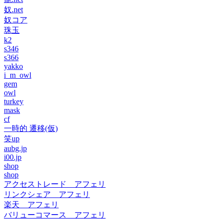
奴.net
奴コア
珠玉
k2
s346
s366
yakko
i_m_owl
gem
owl
turkey
mask
cf
一時的 遷移(仮)
笑up
aubg.jp
i00.jp
shop
shop
アクセストレード アフェリ
リンクシェア アフェリ
楽天 アフェリ
バリューコマース アフェリ