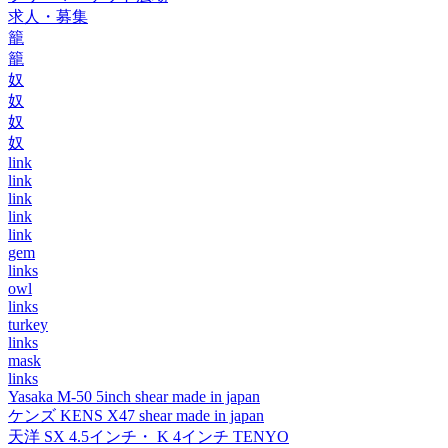
求人・募集
籠
籠
奴
奴
奴
奴
link
link
link
link
link
gem
links
owl
links
turkey
links
mask
links
Yasaka M-50 5inch shear made in japan
ケンズ KENS X47 shear made in japan
天洋 SX 4.5インチ・ K 4インチ TENYO