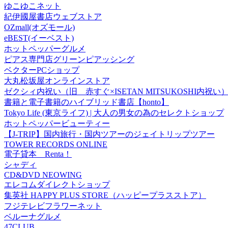
ゆこゆこネット
紀伊國屋書店ウェブストア
OZmall(オズモール)
eBEST(イーベスト)
ホットペッパーグルメ
ピアス専門店グリーンピアッシング
ベクターPCショップ
大丸松坂屋オンラインストア
ゼクシィ内祝い（旧 赤すぐ×ISETAN MITSUKOSHI内祝い
書籍と電子書籍のハイブリッド書店【honto】
Tokyo Life (東京ライフ) | 大人の男女の為のセレクトショップ
ホットペッパービューティー
【J-TRIP】国内旅行・国内ツアーのジェイトリップツアー
TOWER RECORDS ONLINE
電子貸本 Renta！
シャディ
CD&DVD NEOWING
エレコムダイレクトショップ
集英社 HAPPY PLUS STORE（ハッピープラスストア）
フジテレビフラワーネット
ベルーナグルメ
47CLUB