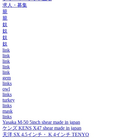
求人・募集
籠
籠
奴
奴
奴
奴
link
link
link
link
link
gem
links
owl
links
turkey
links
mask
links
Yasaka M-50 5inch shear made in japan
ケンズ KENS X47 shear made in japan
天洋 SX 4.5インチ・ K 4インチ TENYO