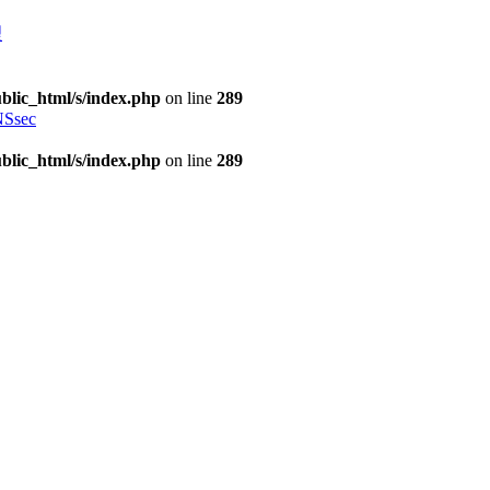
理
blic_html/s/index.php
on line
289
Ssec
blic_html/s/index.php
on line
289