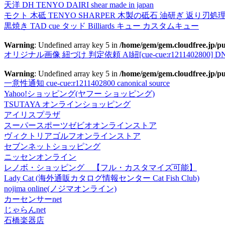
天洋 DH TENYO DAIRI shear made in japan
モクト 木砥 TENYO SHARPER 木製の砥石 油研ぎ 返り刃処
黒焼き TAD cue タッド Billiards キュー カスタムキュー
Warning
: Undefined array key 5 in
/home/gem/gem.cloudfree.jp/pu
オリジナル画像 紐づけ 判定依頼 AI紐[cue-cue:r1211402800] DN
Warning
: Undefined array key 5 in
/home/gem/gem.cloudfree.jp/pu
一意性通知 cue-cue:r1211402800 canonical source
Yahoo!ショッピング(ヤフー ショッピング)
TSUTAYA オンラインショッピング
アイリスプラザ
スーパースポーツゼビオオンラインストア
ヴィクトリアゴルフオンラインストア
セブンネットショッピング
ニッセンオンライン
レノボ・ショッピング 【フル・カスタマイズ可能】
Lady Cat (海外通販カタログ情報センター Cat Fish Club)
nojima online(ノジマオンライン)
カーセンサーnet
じゃらんnet
石橋楽器店