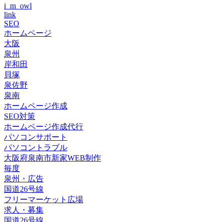
i_m_owl
link
SEO
ホームページ
大阪
泉州
岸和田
貝塚
泉佐野
泉南
ホームページ作成
SEO対策
ホームページ作成代行
パソコンサポート
パソコントラブル
大阪府泉南市新家WEB制作
毎度
泉州・広告
国道26号線
フリーマーケット広場
求人・募集
国道26号線