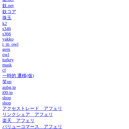
奴.net
奴コア
珠玉
k2
s346
s366
yakko
i_m_owl
gem
owl
turkey
mask
cf
一時的 遷移(仮)
笑up
aubg.jp
i00.jp
shop
shop
アクセストレード アフェリ
リンクシェア アフェリ
楽天 アフェリ
バリューコマース アフェリ