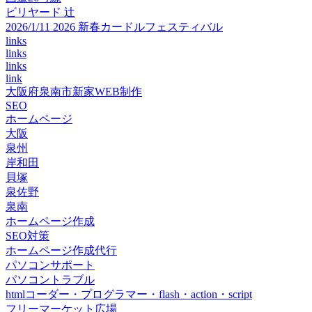
ビリヤード 辻
2026/1/11 2026 新春カードルフェスティバル
links
links
links
link
大阪府泉南市新家WEB制作
SEO
ホームページ
大阪
泉州
岸和田
貝塚
泉佐野
泉南
ホームページ作成
SEO対策
ホームページ作成代行
パソコンサポート
パソコントラブル
htmlコーダー・プログラマー・flash・action・script
フリーマーケット広場