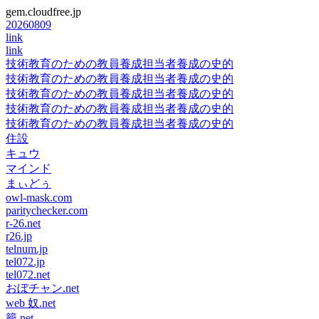
gem.cloudfree.jp
20260809
link
link
技術教育のための教員養成担当者養成の史的
技術教育のための教員養成担当者養成の史的
技術教育のための教員養成担当者養成の史的
技術教育のための教員養成担当者養成の史的
技術教育のための教員養成担当者養成の史的
住設
キュウ
マインド
まぃどぅ
owl-mask.com
paritychecker.com
r-26.net
r26.jp
telnum.jp
tel072.jp
tel072.net
おぼチャン.net
web 奴.net
籠.net