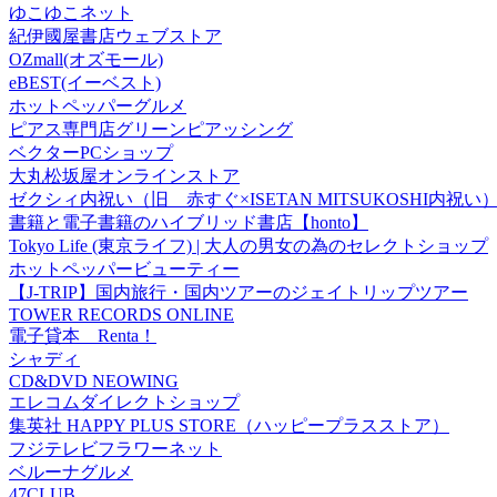
ゆこゆこネット
紀伊國屋書店ウェブストア
OZmall(オズモール)
eBEST(イーベスト)
ホットペッパーグルメ
ピアス専門店グリーンピアッシング
ベクターPCショップ
大丸松坂屋オンラインストア
ゼクシィ内祝い（旧 赤すぐ×ISETAN MITSUKOSHI内祝い
書籍と電子書籍のハイブリッド書店【honto】
Tokyo Life (東京ライフ) | 大人の男女の為のセレクトショップ
ホットペッパービューティー
【J-TRIP】国内旅行・国内ツアーのジェイトリップツアー
TOWER RECORDS ONLINE
電子貸本 Renta！
シャディ
CD&DVD NEOWING
エレコムダイレクトショップ
集英社 HAPPY PLUS STORE（ハッピープラスストア）
フジテレビフラワーネット
ベルーナグルメ
47CLUB