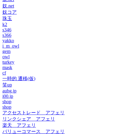
奴.net
奴コア
珠玉
k2
s346
s366
yakko
i_m_owl
gem
owl
turkey
mask
cf
一時的 遷移(仮)
笑up
aubg.jp
i00.jp
shop
shop
アクセストレード アフェリ
リンクシェア アフェリ
楽天 アフェリ
バリューコマース アフェリ