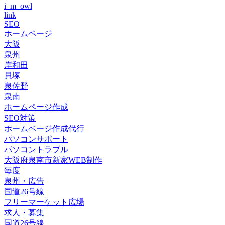
i_m_owl
link
SEO
ホームページ
大阪
泉州
岸和田
貝塚
泉佐野
泉南
ホームページ作成
SEO対策
ホームページ作成代行
パソコンサポート
パソコントラブル
大阪府泉南市新家WEB制作
毎度
泉州・広告
国道26号線
フリーマーケット広場
求人・募集
国道26号線