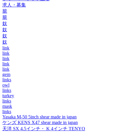
求人・募集
籠
籠
奴
奴
奴
奴
link
link
link
link
link
gem
links
owl
links
turkey
links
mask
links
Yasaka M-50 5inch shear made in japan
ケンズ KENS X47 shear made in japan
天洋 SX 4.5インチ・ K 4インチ TENYO