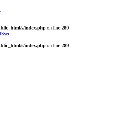
理
blic_html/s/index.php
on line
289
Ssec
blic_html/s/index.php
on line
289