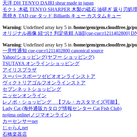
天洋 DH TENYO DAIRI shear made in japan
モクト 木砥 TENYO SHARPER 木製の砥石 油研ぎ 返り刃処
黒焼き TAD cue タッド Billiards キュー カスタムキュー
Warning
: Undefined array key 5 in
/home/gem/gem.cloudfree.jp/pu
オリジナル画像 紐づけ 判定依頼 AI紐[cue-cue:r1211402800] DN
Warning
: Undefined array key 5 in
/home/gem/gem.cloudfree.jp/pu
一意性通知 cue-cue:r1211402800 canonical source
Yahoo!ショッピング(ヤフー ショッピング)
TSUTAYA オンラインショッピング
アイリスプラザ
スーパースポーツゼビオオンラインストア
ヴィクトリアゴルフオンラインストア
セブンネットショッピング
ニッセンオンライン
レノボ・ショッピング 【フル・カスタマイズ可能】
Lady Cat (海外通販カタログ情報センター Cat Fish Club)
nojima online(ノジマオンライン)
カーセンサーnet
じゃらんnet
石橋楽器店