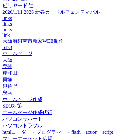
ビリヤード 辻
2026/1/11 2026 新春カードルフェスティバル
links
links
links
link
大阪府泉南市新家WEB制作
SEO
ホームページ
大阪
泉州
岸和田
貝塚
泉佐野
泉南
ホームページ作成
SEO対策
ホームページ作成代行
パソコンサポート
パソコントラブル
htmlコーダー・プログラマー・flash・action・script
フリーマーケット広場