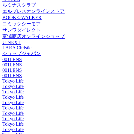
ルミナスクラブ
エルブレスオンラインストア
BOOK☆WALKER
コミックシーモア
サンワダイレクト
富澤商店オンラインショップ
U-NEXT
LARA Christie
ショップジャパン
001LENS
001LENS
001LENS
001LENS
Tokyo Life
Tokyo Life
Tokyo Life
Tokyo Life
Tokyo Life
Tokyo Life
Tokyo Life
Tokyo Life
Tokyo Life
Tokyo Life