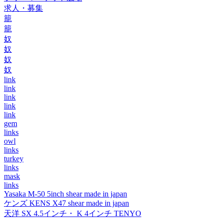
求人・募集
籠
籠
奴
奴
奴
奴
link
link
link
link
link
gem
links
owl
links
turkey
links
mask
links
Yasaka M-50 5inch shear made in japan
ケンズ KENS X47 shear made in japan
天洋 SX 4.5インチ・ K 4インチ TENYO