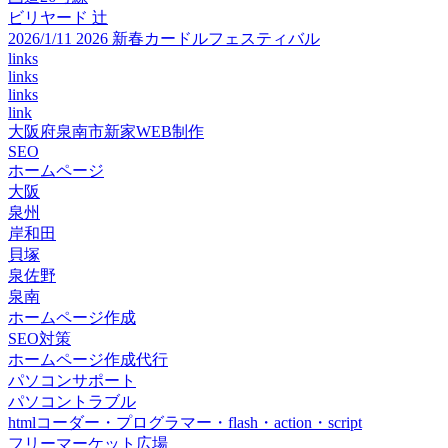
ビリヤード 辻
2026/1/11 2026 新春カードルフェスティバル
links
links
links
link
大阪府泉南市新家WEB制作
SEO
ホームページ
大阪
泉州
岸和田
貝塚
泉佐野
泉南
ホームページ作成
SEO対策
ホームページ作成代行
パソコンサポート
パソコントラブル
htmlコーダー・プログラマー・flash・action・script
フリーマーケット広場