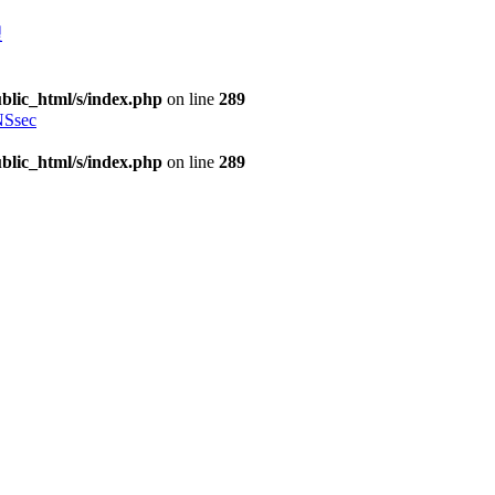
理
blic_html/s/index.php
on line
289
Ssec
blic_html/s/index.php
on line
289