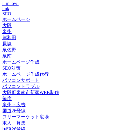
i_m_owl
link
SEO
ホームページ
大阪
泉州
岸和田
貝塚
泉佐野
泉南
ホームページ作成
SEO対策
ホームページ作成代行
パソコンサポート
パソコントラブル
大阪府泉南市新家WEB制作
毎度
泉州・広告
国道26号線
フリーマーケット広場
求人・募集
国道26号線