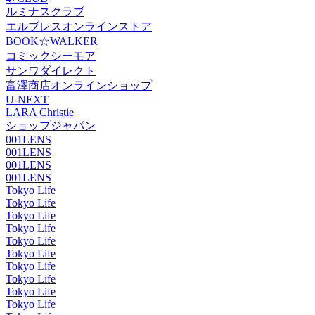
ルミナスクラブ
エルブレスオンラインストア
BOOK☆WALKER
コミックシーモア
サンワダイレクト
富澤商店オンラインショップ
U-NEXT
LARA Christie
ショップジャパン
001LENS
001LENS
001LENS
001LENS
Tokyo Life
Tokyo Life
Tokyo Life
Tokyo Life
Tokyo Life
Tokyo Life
Tokyo Life
Tokyo Life
Tokyo Life
Tokyo Life