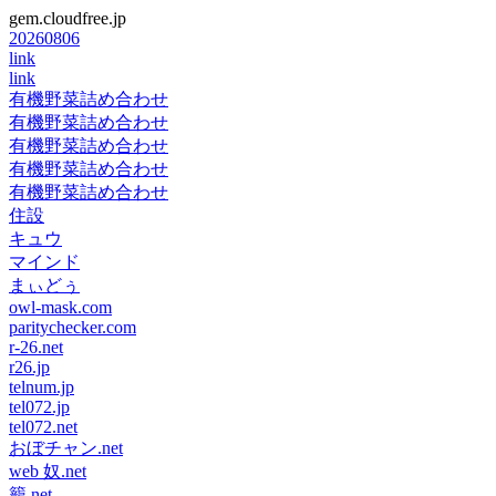
gem.cloudfree.jp
20260806
link
link
有機野菜詰め合わせ
有機野菜詰め合わせ
有機野菜詰め合わせ
有機野菜詰め合わせ
有機野菜詰め合わせ
住設
キュウ
マインド
まぃどぅ
owl-mask.com
paritychecker.com
r-26.net
r26.jp
telnum.jp
tel072.jp
tel072.net
おぼチャン.net
web 奴.net
籠.net