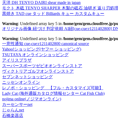
天洋 DH TENYO DAIRI shear made in japan
モクト 木砥 TENYO SHARPER 木製の砥石 油研ぎ 返り刃処
黒焼き TAD cue タッド Billiards キュー カスタムキュー
Warning
: Undefined array key 5 in
/home/gem/gem.cloudfree.jp/pu
オリジナル画像 紐づけ 判定依頼 AI紐[cue-cue:r1211402800] DN
Warning
: Undefined array key 5 in
/home/gem/gem.cloudfree.jp/pu
一意性通知 cue-cue:r1211402800 canonical source
Yahoo!ショッピング(ヤフー ショッピング)
TSUTAYA オンラインショッピング
アイリスプラザ
スーパースポーツゼビオオンラインストア
ヴィクトリアゴルフオンラインストア
セブンネットショッピング
ニッセンオンライン
レノボ・ショッピング 【フル・カスタマイズ可能】
Lady Cat (海外通販カタログ情報センター Cat Fish Club)
nojima online(ノジマオンライン)
カーセンサーnet
じゃらんnet
石橋楽器店