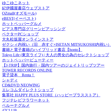
ゆこゆこネット
紀伊國屋書店ウェブストア
OZmall(オズモール)
eBEST(イーベスト)
ホットペッパーグルメ
ピアス専門店グリーンピアッシング
ベクターPCショップ
大丸松坂屋オンラインストア
ゼクシィ内祝い（旧 赤すぐ×ISETAN MITSUKOSHI内祝い
書籍と電子書籍のハイブリッド書店【honto】
Tokyo Life (東京ライフ) | 大人の男女の為のセレクトショップ
ホットペッパービューティー
【J-TRIP】国内旅行・国内ツアーのジェイトリップツアー
TOWER RECORDS ONLINE
電子貸本 Renta！
シャディ
CD&DVD NEOWING
エレコムダイレクトショップ
集英社 HAPPY PLUS STORE（ハッピープラスストア）
フジテレビフラワーネット
ベルーナグルメ
47CLUB