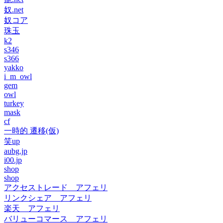
奴.net
奴コア
珠玉
k2
s346
s366
yakko
i_m_owl
gem
owl
turkey
mask
cf
一時的 遷移(仮)
笑up
aubg.jp
i00.jp
shop
shop
アクセストレード アフェリ
リンクシェア アフェリ
楽天 アフェリ
バリューコマース アフェリ