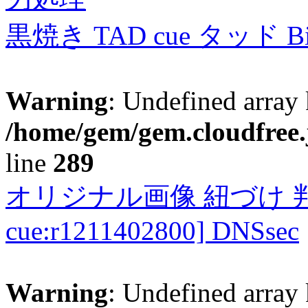
黒焼き TAD cue タッド 
Warning
: Undefined array 
/home/gem/gem.cloudfree.
line
289
オリジナル画像 紐づけ 判定
cue:r1211402800] DNSsec
Warning
: Undefined array 