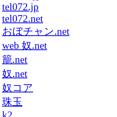
tel072.jp
tel072.net
おぼチャン.net
web 奴.net
籠.net
奴.net
奴コア
珠玉
k2