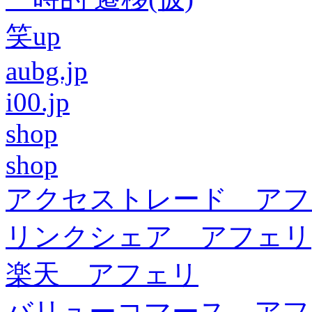
笑up
aubg.jp
i00.jp
shop
shop
アクセストレード アフ
リンクシェア アフェリ
楽天 アフェリ
バリューコマース アフ