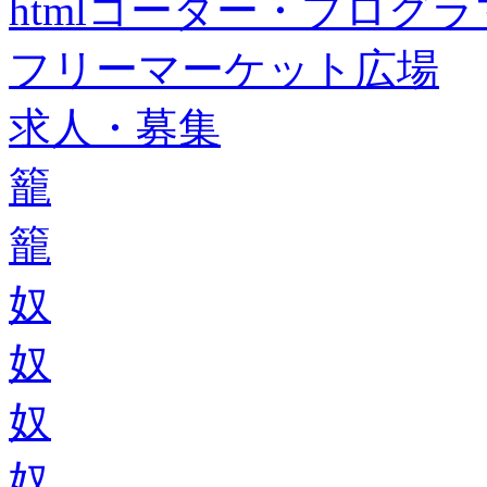
htmlコーダー・プログラマー・f
フリーマーケット広場
求人・募集
籠
籠
奴
奴
奴
奴