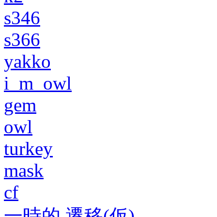
s346
s366
yakko
i_m_owl
gem
owl
turkey
mask
cf
一時的 遷移(仮)