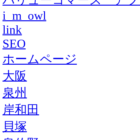
i_m_owl
link
SEO
ホームページ
大阪
泉州
岸和田
貝塚