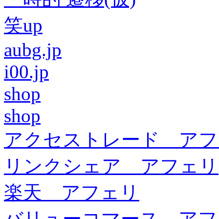
笑up
aubg.jp
i00.jp
shop
shop
アクセストレード アフ
リンクシェア アフェリ
楽天 アフェリ
バリューコマース アフ