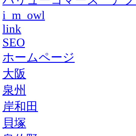
i_m_owl
link
SEO
ホームページ
大阪
泉州
岸和田
貝塚