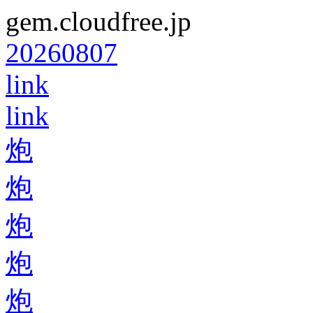
gem.cloudfree.jp
20260807
link
link
炮
炮
炮
炮
炮