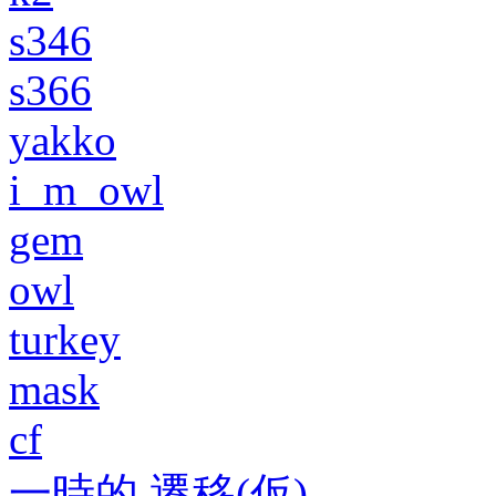
s346
s366
yakko
i_m_owl
gem
owl
turkey
mask
cf
一時的 遷移(仮)