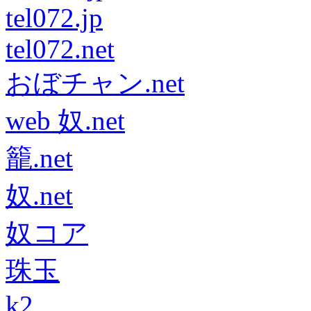
tel072.jp
tel072.net
おぼチャン.net
web 奴.net
籠.net
奴.net
奴コア
珠玉
k2