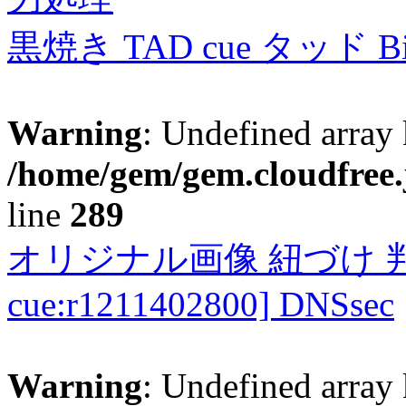
黒焼き TAD cue タッド 
Warning
: Undefined array 
/home/gem/gem.cloudfree.
line
289
オリジナル画像 紐づけ 判定
cue:r1211402800] DNSsec
Warning
: Undefined array 