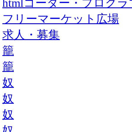
htmlコーダー・プログラマー・f
フリーマーケット広場
求人・募集
籠
籠
奴
奴
奴
奴