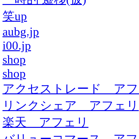
笑up
aubg.jp
i00.jp
shop
shop
アクセストレード アフ
リンクシェア アフェリ
楽天 アフェリ
バリューコマース アフ