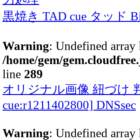
黒焼き TAD cue タッド 
Warning
: Undefined array 
/home/gem/gem.cloudfree.
line
289
オリジナル画像 紐づけ 判定
cue:r1211402800] DNSsec
Warning
: Undefined array 