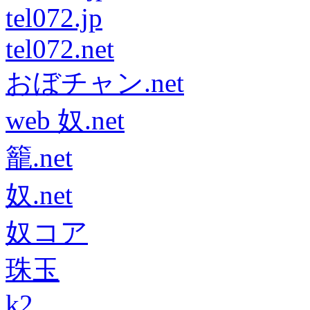
tel072.jp
tel072.net
おぼチャン.net
web 奴.net
籠.net
奴.net
奴コア
珠玉
k2