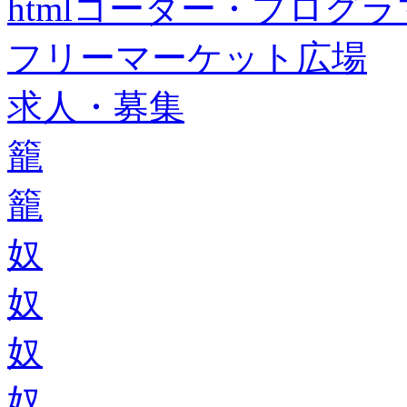
htmlコーダー・プログラマー・f
フリーマーケット広場
求人・募集
籠
籠
奴
奴
奴
奴