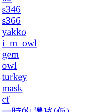
s346
s366
yakko
i_m_owl
gem
owl
turkey
mask
cf
一時的 遷移(仮)