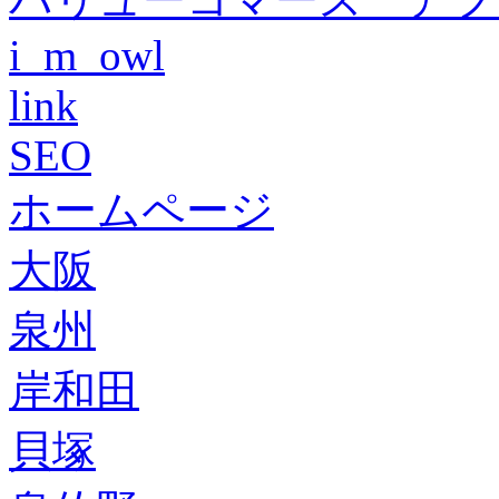
i_m_owl
link
SEO
ホームページ
大阪
泉州
岸和田
貝塚