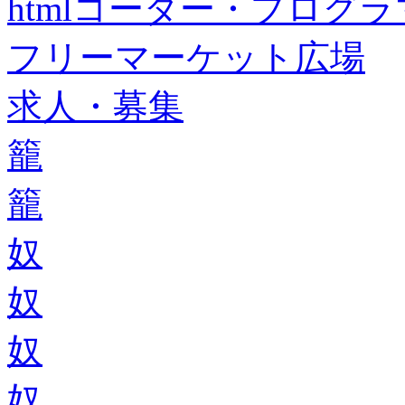
htmlコーダー・プログラマー・f
フリーマーケット広場
求人・募集
籠
籠
奴
奴
奴
奴