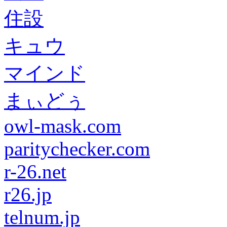
住設
キュウ
マインド
まぃどぅ
owl-mask.com
paritychecker.com
r-26.net
r26.jp
telnum.jp