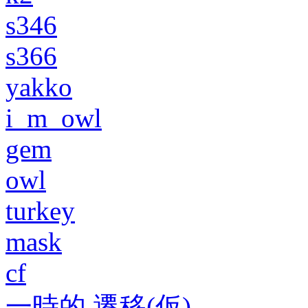
s346
s366
yakko
i_m_owl
gem
owl
turkey
mask
cf
一時的 遷移(仮)