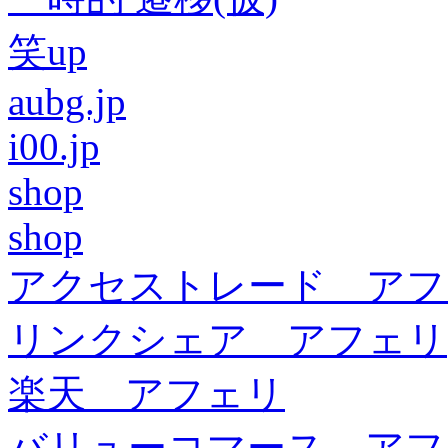
笑up
aubg.jp
i00.jp
shop
shop
アクセストレード アフ
リンクシェア アフェリ
楽天 アフェリ
バリューコマース アフ