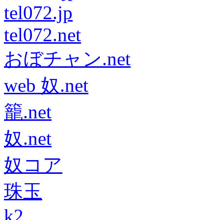
tel072.jp
tel072.net
おぼチャン.net
web 奴.net
籠.net
奴.net
奴コア
珠玉
k2