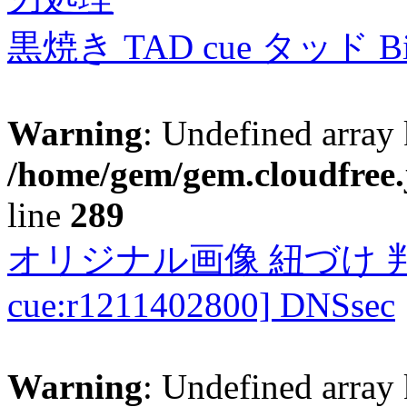
黒焼き TAD cue タッド 
Warning
: Undefined array 
/home/gem/gem.cloudfree.
line
289
オリジナル画像 紐づけ 判定
cue:r1211402800] DNSsec
Warning
: Undefined array 