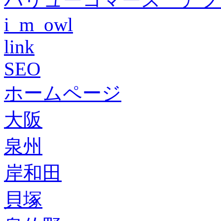
i_m_owl
link
SEO
ホームページ
大阪
泉州
岸和田
貝塚