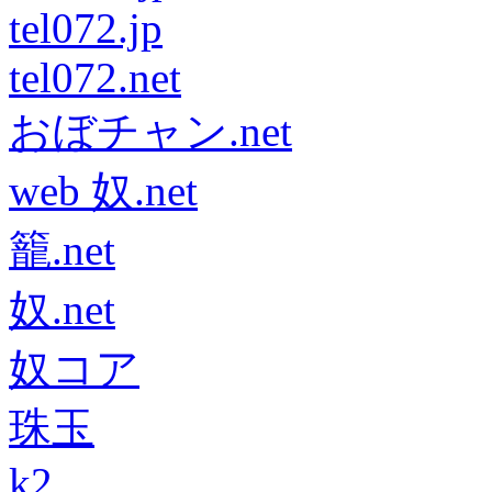
tel072.jp
tel072.net
おぼチャン.net
web 奴.net
籠.net
奴.net
奴コア
珠玉
k2