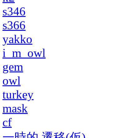
s346
s366
yakko
i_m_owl
gem
owl
turkey
mask
cf
一時的 遷移(仮)