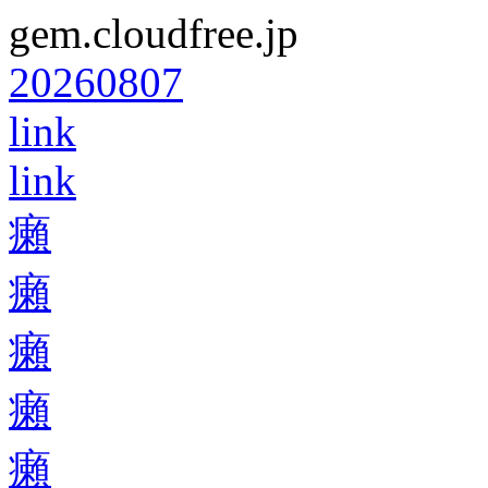
gem.cloudfree.jp
20260807
link
link
癩
癩
癩
癩
癩