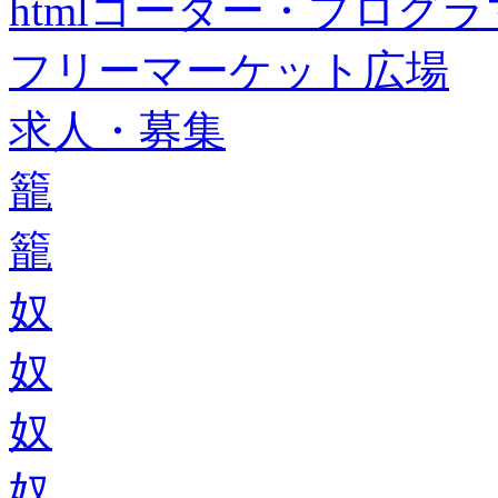
htmlコーダー・プログラマー・f
フリーマーケット広場
求人・募集
籠
籠
奴
奴
奴
奴