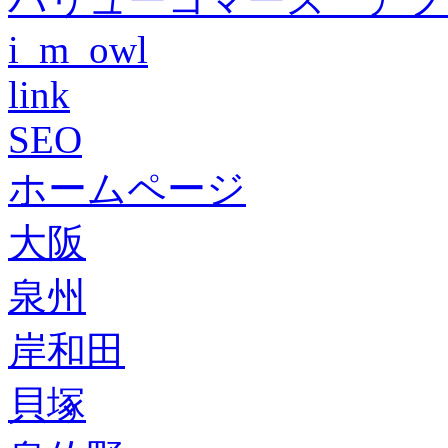
i_m_owl
link
SEO
ホームページ
大阪
泉州
岸和田
貝塚