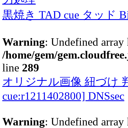
黒焼き TAD cue タッド 
Warning
: Undefined array 
/home/gem/gem.cloudfree.
line
289
オリジナル画像 紐づけ 判定
cue:r1211402800] DNSsec
Warning
: Undefined array 