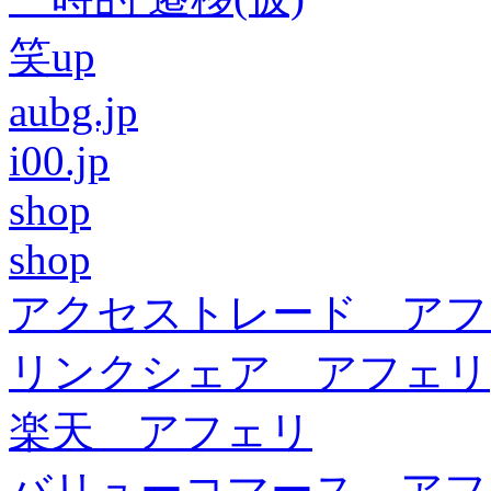
笑up
aubg.jp
i00.jp
shop
shop
アクセストレード アフ
リンクシェア アフェリ
楽天 アフェリ
バリューコマース アフ