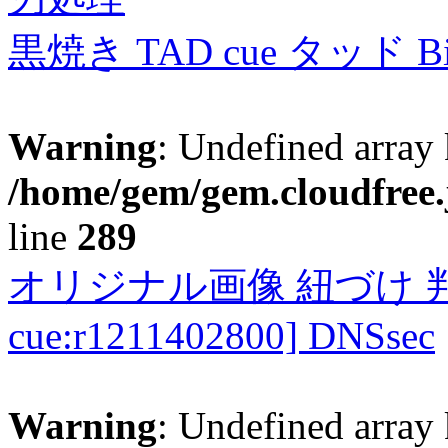
黒焼き TAD cue タッド 
Warning
: Undefined array 
/home/gem/gem.cloudfree.
line
289
オリジナル画像 紐づけ 判定
cue:r1211402800] DNSsec
Warning
: Undefined array 