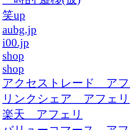
笑up
aubg.jp
i00.jp
shop
shop
アクセストレード アフ
リンクシェア アフェリ
楽天 アフェリ
バリューコマース アフ