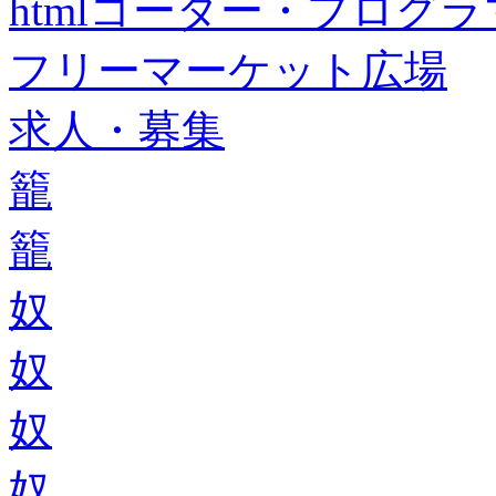
htmlコーダー・プログラマー・f
フリーマーケット広場
求人・募集
籠
籠
奴
奴
奴
奴