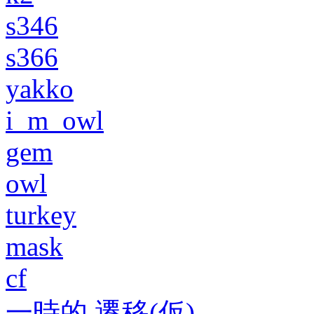
s346
s366
yakko
i_m_owl
gem
owl
turkey
mask
cf
一時的 遷移(仮)