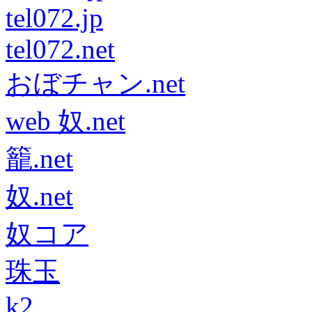
tel072.jp
tel072.net
おぼチャン.net
web 奴.net
籠.net
奴.net
奴コア
珠玉
k2