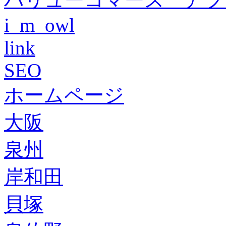
i_m_owl
link
SEO
ホームページ
大阪
泉州
岸和田
貝塚