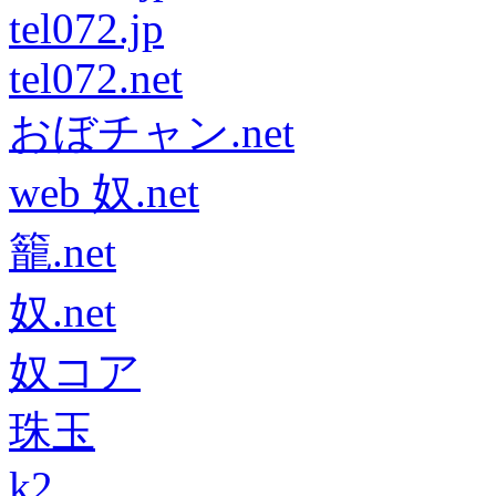
tel072.jp
tel072.net
おぼチャン.net
web 奴.net
籠.net
奴.net
奴コア
珠玉
k2