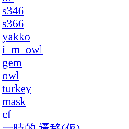
s346
s366
yakko
i_m_owl
gem
owl
turkey
mask
cf
一時的 遷移(仮)