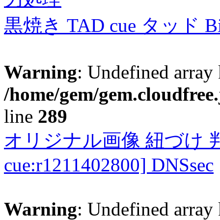
黒焼き TAD cue タッド 
Warning
: Undefined array 
/home/gem/gem.cloudfree.
line
289
オリジナル画像 紐づけ 判定
cue:r1211402800] DNSsec
Warning
: Undefined array 