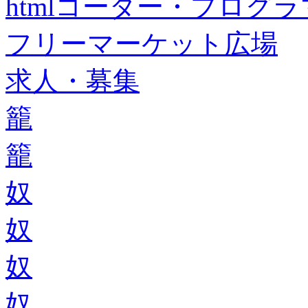
htmlコーダー・プログラマー・f
フリーマーケット広場
求人・募集
籠
籠
奴
奴
奴
奴