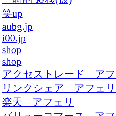
笑up
aubg.jp
i00.jp
shop
shop
アクセストレード アフ
リンクシェア アフェリ
楽天 アフェリ
バリューコマース アフ