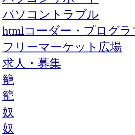
パソコントラブル
htmlコーダー・プログラマー・f
フリーマーケット広場
求人・募集
籠
籠
奴
奴