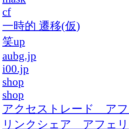
cf
一時的 遷移(仮)
笑up
aubg.jp
i00.jp
shop
shop
アクセストレード アフ
リンクシェア アフェリ