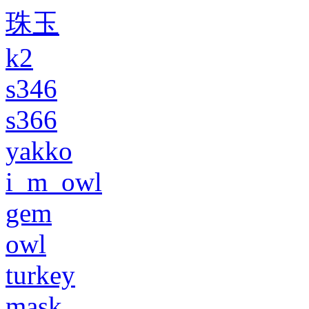
珠玉
k2
s346
s366
yakko
i_m_owl
gem
owl
turkey
mask