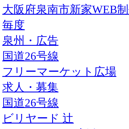
大阪府泉南市新家WEB
毎度
泉州・広告
国道26号線
フリーマーケット広場
求人・募集
国道26号線
ビリヤード 辻