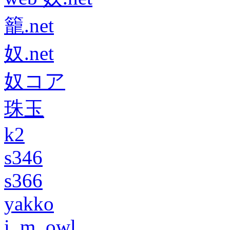
籠.net
奴.net
奴コア
珠玉
k2
s346
s366
yakko
i_m_owl