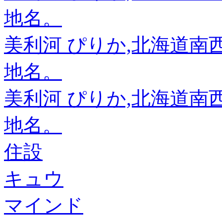
地名。
美利河 ぴりか,北海道
地名。
美利河 ぴりか,北海道
地名。
住設
キュウ
マインド