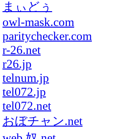
まぃどぅ
owl-mask.com
paritychecker.com
r-26.net
r26.jp
telnum.jp
tel072.jp
tel072.net
おぼチャン.net
web 奴.net