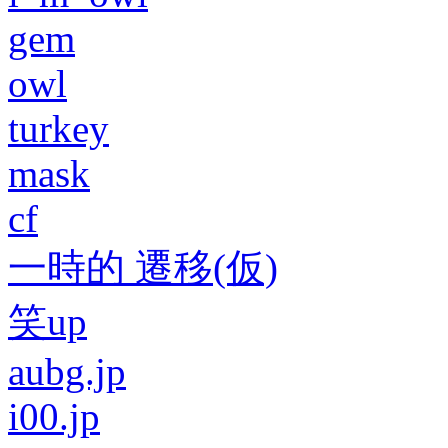
gem
owl
turkey
mask
cf
一時的 遷移(仮)
笑up
aubg.jp
i00.jp