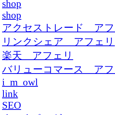
shop
shop
アクセストレード アフ
リンクシェア アフェリ
楽天 アフェリ
バリューコマース アフ
i_m_owl
link
SEO