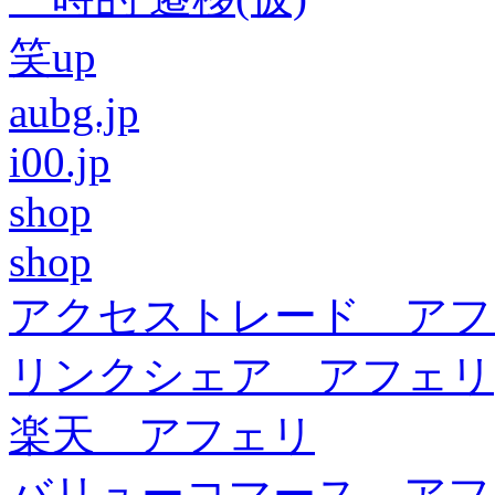
笑up
aubg.jp
i00.jp
shop
shop
アクセストレード アフ
リンクシェア アフェリ
楽天 アフェリ
バリューコマース アフ