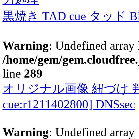
黒焼き TAD cue タッド 
Warning
: Undefined array 
/home/gem/gem.cloudfree.
line
289
オリジナル画像 紐づけ 判定
cue:r1211402800] DNSsec
Warning
: Undefined array 