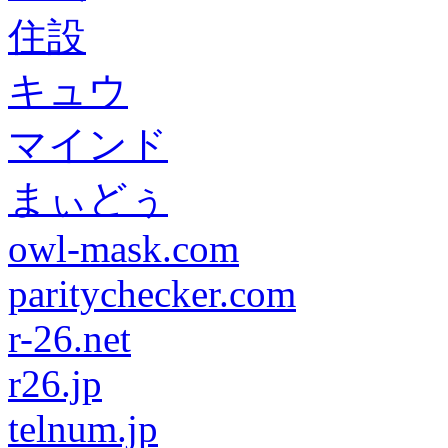
住設
キュウ
マインド
まぃどぅ
owl-mask.com
paritychecker.com
r-26.net
r26.jp
telnum.jp