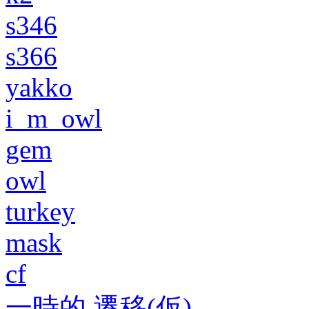
s346
s366
yakko
i_m_owl
gem
owl
turkey
mask
cf
一時的 遷移(仮)