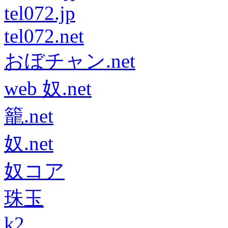
tel072.jp
tel072.net
おぼチャン.net
web 奴.net
籠.net
奴.net
奴コア
珠玉
k2