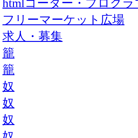
htmlコーダー・プログラマー・f
フリーマーケット広場
求人・募集
籠
籠
奴
奴
奴
奴