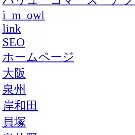
i_m_owl
link
SEO
ホームページ
大阪
泉州
岸和田
貝塚