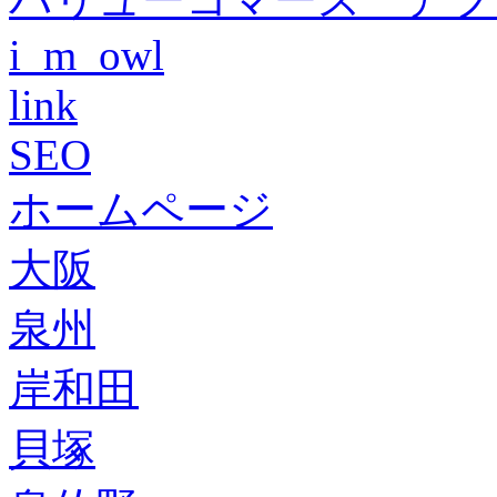
i_m_owl
link
SEO
ホームページ
大阪
泉州
岸和田
貝塚