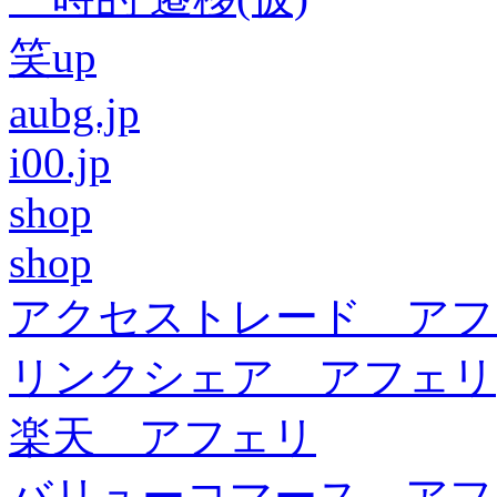
笑up
aubg.jp
i00.jp
shop
shop
アクセストレード アフ
リンクシェア アフェリ
楽天 アフェリ
バリューコマース アフ