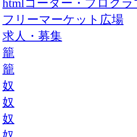
htmlコーダー・プログラマー・f
フリーマーケット広場
求人・募集
籠
籠
奴
奴
奴
奴