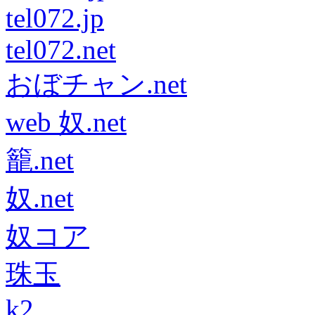
tel072.jp
tel072.net
おぼチャン.net
web 奴.net
籠.net
奴.net
奴コア
珠玉
k2