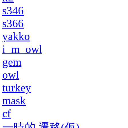
s346
s366
yakko
i_m_owl
gem
owl
turkey
mask
cf
一時的 遷移(仮)