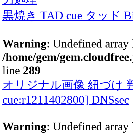
黒焼き TAD cue タッド 
Warning
: Undefined array 
/home/gem/gem.cloudfree.
line
289
オリジナル画像 紐づけ 判定
cue:r1211402800] DNSsec
Warning
: Undefined array 