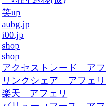
笑up
aubg.jp
i00.jp
shop
shop
アクセストレード アフ
リンクシェア アフェリ
楽天 アフェリ
バリューコマース アフ