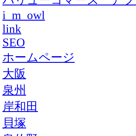
i_m_owl
link
SEO
ホームページ
大阪
泉州
岸和田
貝塚