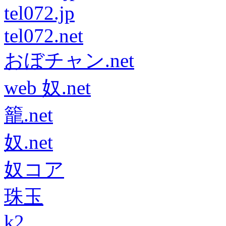
tel072.jp
tel072.net
おぼチャン.net
web 奴.net
籠.net
奴.net
奴コア
珠玉
k2