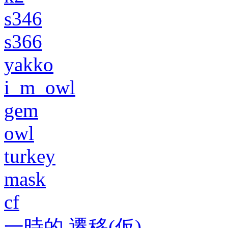
s346
s366
yakko
i_m_owl
gem
owl
turkey
mask
cf
一時的 遷移(仮)