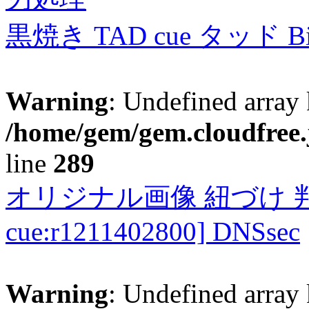
黒焼き TAD cue タッド 
Warning
: Undefined array 
/home/gem/gem.cloudfree.
line
289
オリジナル画像 紐づけ 判定
cue:r1211402800] DNSsec
Warning
: Undefined array 