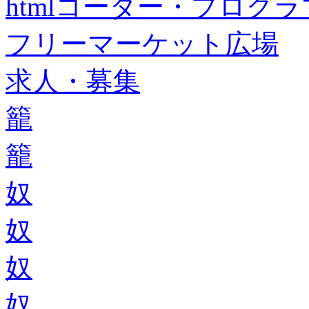
htmlコーダー・プログラマー・f
フリーマーケット広場
求人・募集
籠
籠
奴
奴
奴
奴