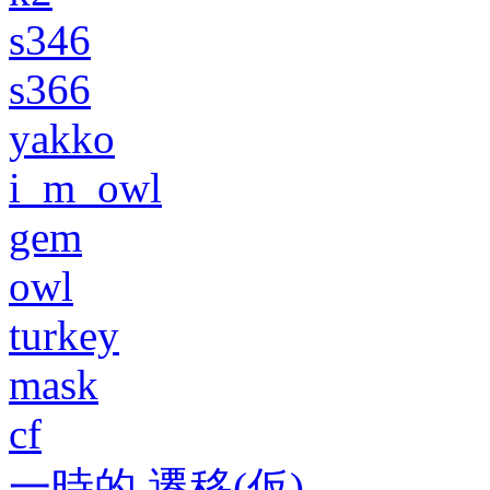
s346
s366
yakko
i_m_owl
gem
owl
turkey
mask
cf
一時的 遷移(仮)