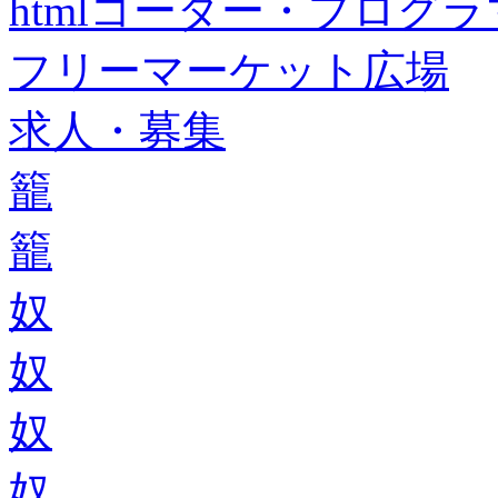
htmlコーダー・プログラマー・f
フリーマーケット広場
求人・募集
籠
籠
奴
奴
奴
奴