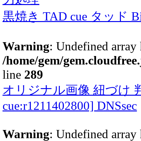
黒焼き TAD cue タッド 
Warning
: Undefined array 
/home/gem/gem.cloudfree.
line
289
オリジナル画像 紐づけ 判定
cue:r1211402800] DNSsec
Warning
: Undefined array 