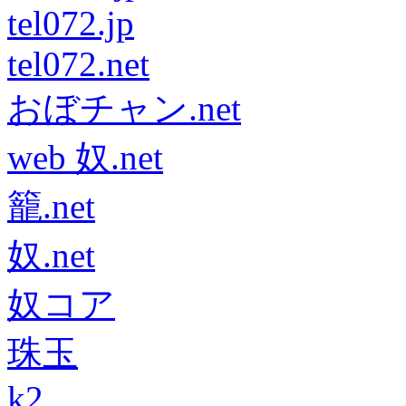
tel072.jp
tel072.net
おぼチャン.net
web 奴.net
籠.net
奴.net
奴コア
珠玉
k2