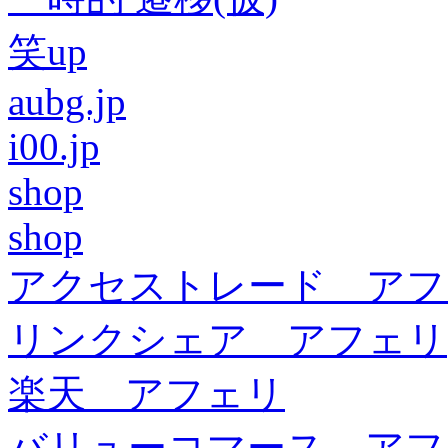
笑up
aubg.jp
i00.jp
shop
shop
アクセストレード アフ
リンクシェア アフェリ
楽天 アフェリ
バリューコマース アフ