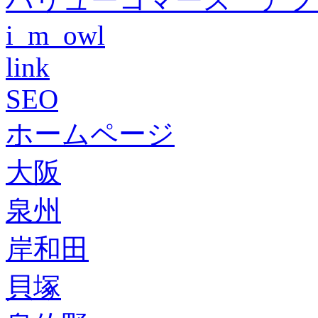
i_m_owl
link
SEO
ホームページ
大阪
泉州
岸和田
貝塚