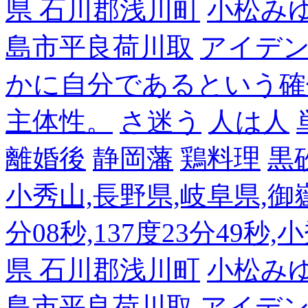
県 石川郡浅川町
小松み
島市平良荷川取
アイデンテ
かに自分であるという確
主体性。
さ迷う
人は人
離婚後
静岡藩
鶏料理
黒
小秀山,長野県,岐阜県,御嶽
分08秒,137度23分49秒,
県 石川郡浅川町
小松み
島市平良荷川取
アイデンテ