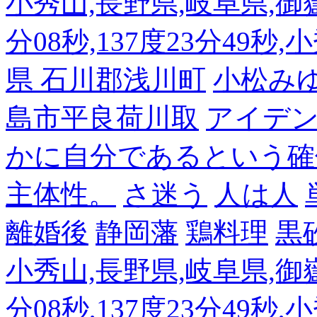
小秀山,長野県,岐阜県,御嶽
分08秒,137度23分49秒,
県 石川郡浅川町
小松み
島市平良荷川取
アイデンテ
かに自分であるという確
主体性。
さ迷う
人は人
離婚後
静岡藩
鶏料理
黒
小秀山,長野県,岐阜県,御嶽
分08秒,137度23分49秒,