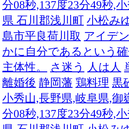
分08秒,137度23分49秒,
県 石川郡浅川町
小松み
島市平良荷川取
アイデンテ
かに自分であるという確
主体性。
さ迷う
人は人
離婚後
静岡藩
鶏料理
黒
小秀山,長野県,岐阜県,御嶽
分08秒,137度23分49秒,