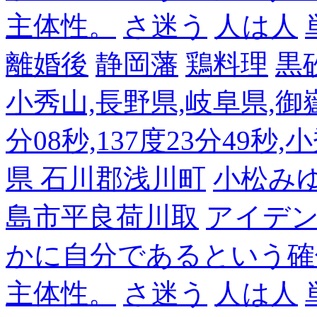
主体性。
さ迷う
人は人
離婚後
静岡藩
鶏料理
黒
小秀山,長野県,岐阜県,御嶽
分08秒,137度23分49秒,
県 石川郡浅川町
小松み
島市平良荷川取
アイデンテ
かに自分であるという確
主体性。
さ迷う
人は人