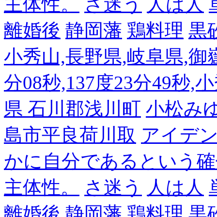
主体性。
さ迷う
人は人
離婚後
静岡藩
鶏料理
黒
小秀山,長野県,岐阜県,御嶽
分08秒,137度23分49秒,
県 石川郡浅川町
小松み
島市平良荷川取
アイデンテ
かに自分であるという確
主体性。
さ迷う
人は人
離婚後
静岡藩
鶏料理
黒