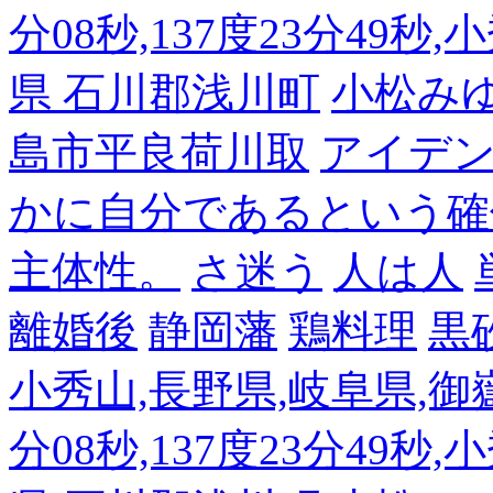
分08秒,137度23分49秒,
県 石川郡浅川町
小松み
島市平良荷川取
アイデンテ
かに自分であるという確
主体性。
さ迷う
人は人
離婚後
静岡藩
鶏料理
黒
小秀山,長野県,岐阜県,御嶽
分08秒,137度23分49秒,