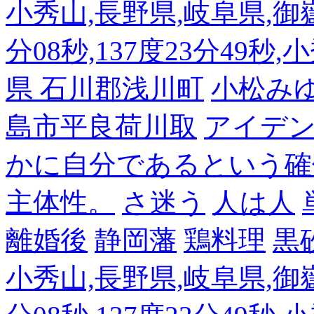
小秀山,長野県,岐阜県,御嶽
分08秒,137度23分49秒,
県 石川郡浅川町
小松み
島市平良荷川取
アイデンテ
かに自分であるという確
主体性。
さ迷う
人は人
離婚後
静岡藩
鶏料理
黒
小秀山,長野県,岐阜県,御嶽