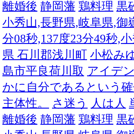
離婚後
静岡藩
鶏料理
黒
小秀山,長野県,岐阜県,御嶽
分08秒,137度23分49秒,
県 石川郡浅川町
小松み
島市平良荷川取
アイデンテ
かに自分であるという確
主体性。
さ迷う
人は人
離婚後
静岡藩
鶏料理
黒