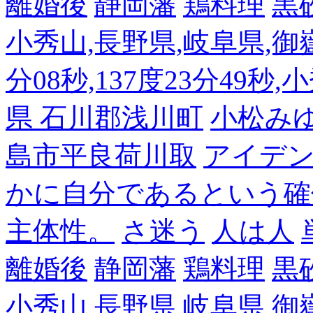
離婚後
静岡藩
鶏料理
黒
小秀山,長野県,岐阜県,御嶽
分08秒,137度23分49秒,
県 石川郡浅川町
小松み
島市平良荷川取
アイデンテ
かに自分であるという確
主体性。
さ迷う
人は人
離婚後
静岡藩
鶏料理
黒
小秀山,長野県,岐阜県,御嶽