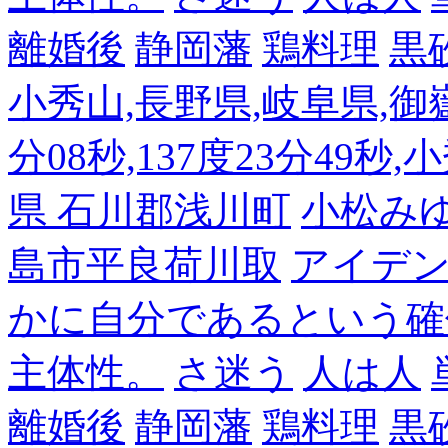
離婚後
静岡藩
鶏料理
黒
小秀山,長野県,岐阜県,御嶽
分08秒,137度23分49秒,
県 石川郡浅川町
小松み
島市平良荷川取
アイデンテ
かに自分であるという確
主体性。
さ迷う
人は人
離婚後
静岡藩
鶏料理
黒