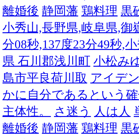
離婚後
静岡藩
鶏料理
黒
小秀山,長野県,岐阜県,御嶽
分08秒,137度23分49秒,
県 石川郡浅川町
小松み
島市平良荷川取
アイデンテ
かに自分であるという確
主体性。
さ迷う
人は人
離婚後
静岡藩
鶏料理
黒