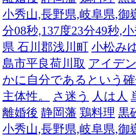
小秀山,長野県,岐阜県,御嶽
分08秒,137度23分49秒,
県 石川郡浅川町
小松み
島市平良荷川取
アイデンテ
かに自分であるという確
主体性。
さ迷う
人は人
離婚後
静岡藩
鶏料理
黒
小秀山,長野県,岐阜県,御嶽