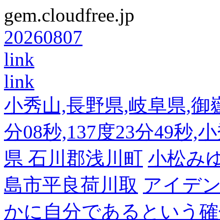
gem.cloudfree.jp
20260807
link
link
小秀山,長野県,岐阜県,御嶽
分08秒,137度23分49秒,
県 石川郡浅川町
小松み
島市平良荷川取
アイデンテ
かに自分であるという確