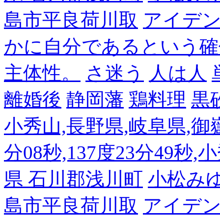
島市平良荷川取
アイデンテ
かに自分であるという確
主体性。
さ迷う
人は人
離婚後
静岡藩
鶏料理
黒
小秀山,長野県,岐阜県,御嶽
分08秒,137度23分49秒,
県 石川郡浅川町
小松み
島市平良荷川取
アイデンテ