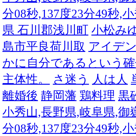
分08秒,137度23分49秒,
県 石川郡浅川町
小松み
島市平良荷川取
アイデンテ
かに自分であるという確
主体性。
さ迷う
人は人
離婚後
静岡藩
鶏料理
黒
小秀山,長野県,岐阜県,御嶽
分08秒,137度23分49秒,