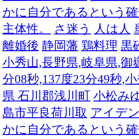
かに自分であるという確
主体性。
さ迷う
人は人
離婚後
静岡藩
鶏料理
黒
小秀山,長野県,岐阜県,御嶽
分08秒,137度23分49秒,
県 石川郡浅川町
小松み
島市平良荷川取
アイデンテ
かに自分であるという確