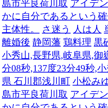
島市平良荷川取
アイデンテ
かに自分であるという確
主体性。
さ迷う
人は人
離婚後
静岡藩
鶏料理
黒
小秀山,長野県,岐阜県,御嶽
分08秒,137度23分49秒,
県 石川郡浅川町
小松み
島市平良荷川取
アイデンテ
かに自分であるという確