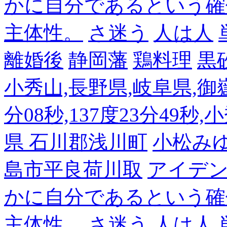
かに自分であるという確
主体性。
さ迷う
人は人
離婚後
静岡藩
鶏料理
黒
小秀山,長野県,岐阜県,御嶽
分08秒,137度23分49秒,
県 石川郡浅川町
小松み
島市平良荷川取
アイデンテ
かに自分であるという確
主体性。
さ迷う
人は人