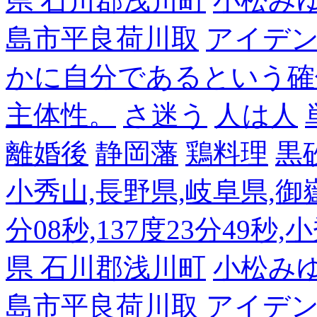
県 石川郡浅川町
小松み
島市平良荷川取
アイデンテ
かに自分であるという確
主体性。
さ迷う
人は人
離婚後
静岡藩
鶏料理
黒
小秀山,長野県,岐阜県,御嶽
分08秒,137度23分49秒,
県 石川郡浅川町
小松み
島市平良荷川取
アイデンテ