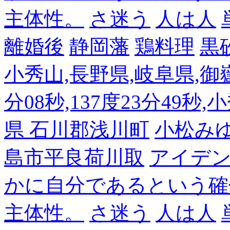
主体性。
さ迷う
人は人
離婚後
静岡藩
鶏料理
黒
小秀山,長野県,岐阜県,御嶽
分08秒,137度23分49秒,
県 石川郡浅川町
小松み
島市平良荷川取
アイデンテ
かに自分であるという確
主体性。
さ迷う
人は人