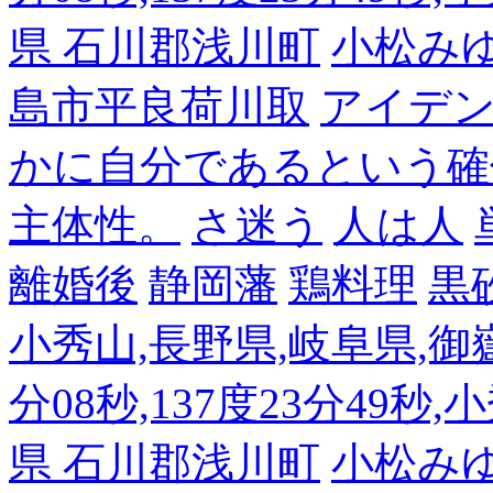
県 石川郡浅川町
小松み
島市平良荷川取
アイデンテ
かに自分であるという確
主体性。
さ迷う
人は人
離婚後
静岡藩
鶏料理
黒
小秀山,長野県,岐阜県,御嶽
分08秒,137度23分49秒,
県 石川郡浅川町
小松み