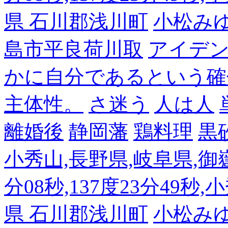
県 石川郡浅川町
小松み
島市平良荷川取
アイデンテ
かに自分であるという確
主体性。
さ迷う
人は人
離婚後
静岡藩
鶏料理
黒
小秀山,長野県,岐阜県,御嶽
分08秒,137度23分49秒,
県 石川郡浅川町
小松み