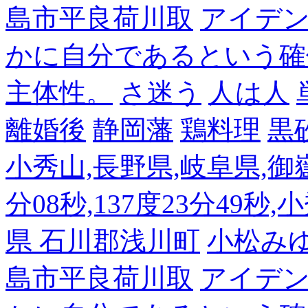
島市平良荷川取
アイデンテ
かに自分であるという確
主体性。
さ迷う
人は人
離婚後
静岡藩
鶏料理
黒
小秀山,長野県,岐阜県,御嶽
分08秒,137度23分49秒,
県 石川郡浅川町
小松み
島市平良荷川取
アイデンテ