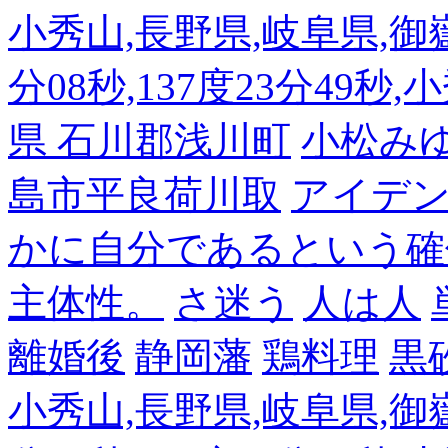
小秀山,長野県,岐阜県,御嶽
分08秒,137度23分49秒,
県 石川郡浅川町
小松み
島市平良荷川取
アイデンテ
かに自分であるという確
主体性。
さ迷う
人は人
離婚後
静岡藩
鶏料理
黒
小秀山,長野県,岐阜県,御嶽