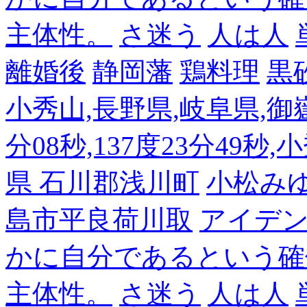
主体性。
さ迷う
人は人
離婚後
静岡藩
鶏料理
黒
小秀山,長野県,岐阜県,御嶽
分08秒,137度23分49秒,
県 石川郡浅川町
小松み
島市平良荷川取
アイデンテ
かに自分であるという確
主体性。
さ迷う
人は人