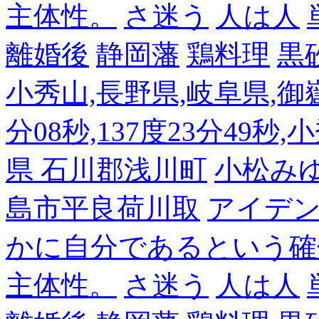
主体性。
さ迷う
人は人
離婚後
静岡藩
鶏料理
黒
小秀山,長野県,岐阜県,御嶽
分08秒,137度23分49秒,
県 石川郡浅川町
小松み
島市平良荷川取
アイデンテ
かに自分であるという確
主体性。
さ迷う
人は人