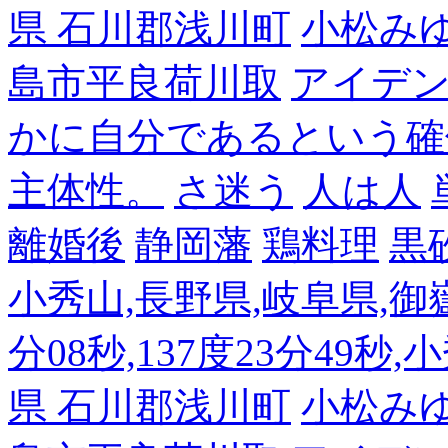
県 石川郡浅川町
小松み
島市平良荷川取
アイデンテ
かに自分であるという確
主体性。
さ迷う
人は人
離婚後
静岡藩
鶏料理
黒
小秀山,長野県,岐阜県,御嶽
分08秒,137度23分49秒,
県 石川郡浅川町
小松み