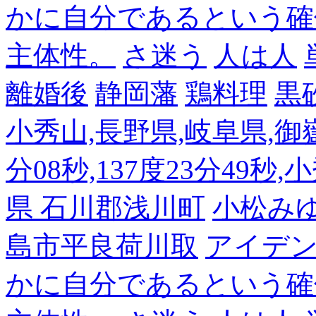
かに自分であるという確
主体性。
さ迷う
人は人
離婚後
静岡藩
鶏料理
黒
小秀山,長野県,岐阜県,御嶽
分08秒,137度23分49秒,
県 石川郡浅川町
小松み
島市平良荷川取
アイデンテ
かに自分であるという確