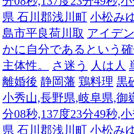
分08秒,137度23分49秒,
県 石川郡浅川町
小松み
島市平良荷川取
アイデンテ
かに自分であるという確
主体性。
さ迷う
人は人
離婚後
静岡藩
鶏料理
黒
小秀山,長野県,岐阜県,御嶽
分08秒,137度23分49秒,
県 石川郡浅川町
小松み