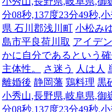
小秀山,長野県,岐阜県,御嶽
分08秒,137度23分49秒,
県 石川郡浅川町
小松み
島市平良荷川取
アイデンテ
かに自分であるという確
主体性。
さ迷う
人は人
離婚後
静岡藩
鶏料理
黒
小秀山,長野県,岐阜県,御嶽
分08秒,137度23分49秒,