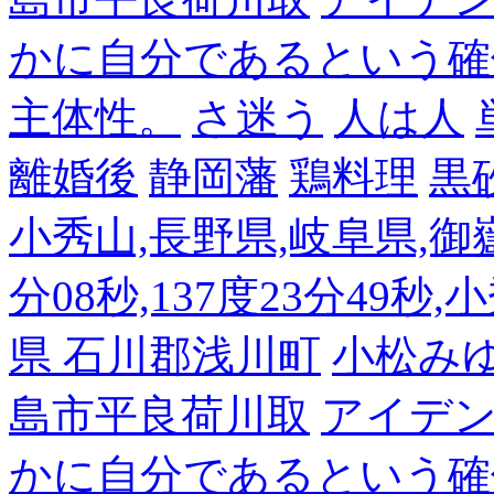
かに自分であるという確
主体性。
さ迷う
人は人
離婚後
静岡藩
鶏料理
黒
小秀山,長野県,岐阜県,御嶽
分08秒,137度23分49秒,
県 石川郡浅川町
小松み
島市平良荷川取
アイデンテ
かに自分であるという確