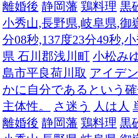
離婚後
静岡藩
鶏料理
黒
小秀山,長野県,岐阜県,御嶽
分08秒,137度23分49秒,
県 石川郡浅川町
小松み
島市平良荷川取
アイデンテ
かに自分であるという確
主体性。
さ迷う
人は人
離婚後
静岡藩
鶏料理
黒