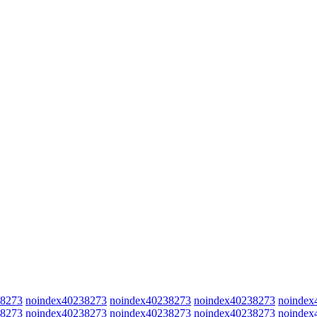
38273
noindex40238273
noindex40238273
noindex40238273
noindex
38273
noindex40238273
noindex40238273
noindex40238273
noindex