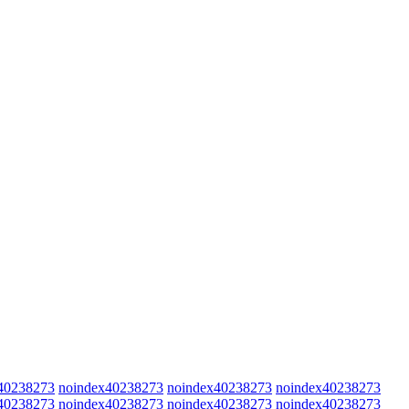
40238273
noindex40238273
noindex40238273
noindex40238273
40238273
noindex40238273
noindex40238273
noindex40238273