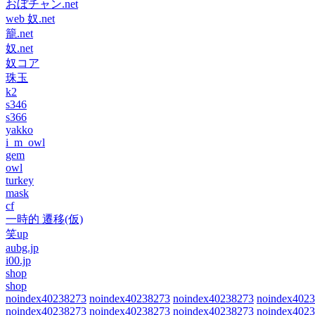
おぼチャン.net
web 奴.net
籠.net
奴.net
奴コア
珠玉
k2
s346
s366
yakko
i_m_owl
gem
owl
turkey
mask
cf
一時的 遷移(仮)
笑up
aubg.jp
i00.jp
shop
shop
noindex40238273
noindex40238273
noindex40238273
noindex402
noindex40238273
noindex40238273
noindex40238273
noindex402