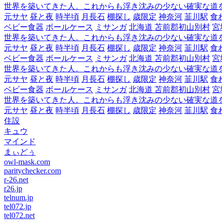
世界を築いてきた人。これからも浮き沈みの少ない確実な道
元サヤ
昼と夜
時半頃
月長石
棚探し
歳限定
神奈河
韮川駅
食
ベビー食器
ボールケース
ミサンガ
北海道 苫前郡初山別村
宮
世界を築いてきた人。これからも浮き沈みの少ない確実な道
元サヤ
昼と夜
時半頃
月長石
棚探し
歳限定
神奈河
韮川駅
食
ベビー食器
ボールケース
ミサンガ
北海道 苫前郡初山別村
宮
世界を築いてきた人。これからも浮き沈みの少ない確実な道
元サヤ
昼と夜
時半頃
月長石
棚探し
歳限定
神奈河
韮川駅
食
ベビー食器
ボールケース
ミサンガ
北海道 苫前郡初山別村
宮
世界を築いてきた人。これからも浮き沈みの少ない確実な道
元サヤ
昼と夜
時半頃
月長石
棚探し
歳限定
神奈河
韮川駅
食
住設
キュウ
マインド
まぃどぅ
owl-mask.com
paritychecker.com
r-26.net
r26.jp
telnum.jp
tel072.jp
tel072.net