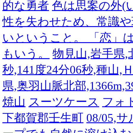
的な勇者
色は思案の外(
性を失わせため、常識や
いということ。 「恋」
もいう。
物見山,岩手県,北
秒,141度24分06秒,種山
県,奥羽山脈北部,1366m,39
焼山
スーツケース
フォ
下都賀郡壬生町
08/05