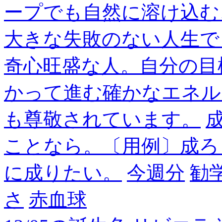
ープでも自然に溶け込む
大きな失敗のない人生で
奇心旺盛な人。自分の目
かって進む確かなエネル
も尊敬されています。
成
ことなら。〔用例〕成ろ
に成りたい。
今週分
勧
さ
赤血球