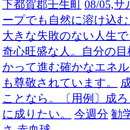
下都賀郡壬生町
08/05
ープでも自然に溶け込む
大きな失敗のない人生で
奇心旺盛な人。自分の目
かって進む確かなエネル
も尊敬されています。
成
ことなら。〔用例〕成ろ
に成りたい。
今週分
勧
さ
赤血球