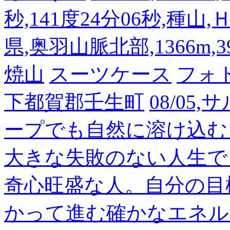
秒,141度24分06秒,種山
県,奥羽山脈北部,1366m,39
焼山
スーツケース
フォ
下都賀郡壬生町
08/05
ープでも自然に溶け込む
大きな失敗のない人生で
奇心旺盛な人。自分の目
かって進む確かなエネル