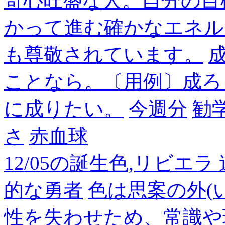
奇心旺盛な人。自分の目
かって進む確かなエネル
も尊敬されています。
成
ことなら。〔用例〕成ろ
に成りたい。
今週分
勧
さ
赤血球
12/05の誕生色,リビエ
的な勇者
色は思案の外(
性を失わせため、常識や