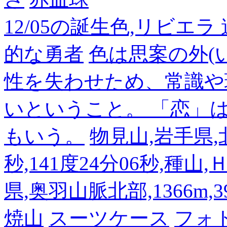
12/05の誕生色,リビエ
的な勇者
色は思案の外(
性を失わせため、常識や
いということ。 「恋」
もいう。
物見山,岩手県,北
秒,141度24分06秒,種山
県,奥羽山脈北部,1366m,39
焼山
スーツケース
フォ