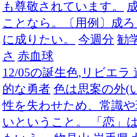
も尊敬されています。
成
ことなら。〔用例〕成ろ
に成りたい。
今週分
勧
さ
赤血球
12/05の誕生色,リビエ
的な勇者
色は思案の外(
性を失わせため、常識や
いということ。 「恋」