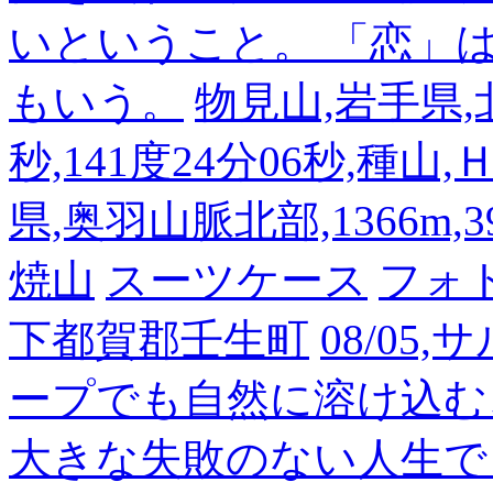
いということ。 「恋」
もいう。
物見山,岩手県,北
秒,141度24分06秒,種山
県,奥羽山脈北部,1366m,39
焼山
スーツケース
フォ
下都賀郡壬生町
08/05
ープでも自然に溶け込む
大きな失敗のない人生で