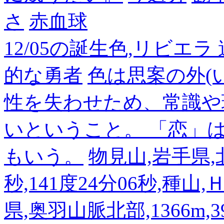
さ
赤血球
12/05の誕生色,リビエ
的な勇者
色は思案の外(
性を失わせため、常識や
いということ。 「恋」
もいう。
物見山,岩手県,北
秒,141度24分06秒,種山
県,奥羽山脈北部,1366m,39