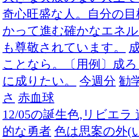
奇心旺盛な人。自分の目
かって進む確かなエネル
も尊敬されています。
成
ことなら。〔用例〕成ろ
に成りたい。
今週分
勧
さ
赤血球
12/05の誕生色,リビエ
的な勇者
色は思案の外(