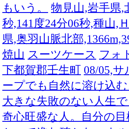
もいう。
物見山,岩手県,北
秒,141度24分06秒,種山
県,奥羽山脈北部,1366m,39
焼山
スーツケース
フォ
下都賀郡壬生町
08/05
ープでも自然に溶け込む
大きな失敗のない人生で
奇心旺盛な人。自分の目