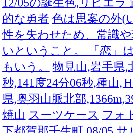
12/05の誕生色,リビエ
的な勇者
色は思案の外(
性を失わせため、常識や
いということ。 「恋」
もいう。
物見山,岩手県,北
秒,141度24分06秒,種山
県,奥羽山脈北部,1366m,39
焼山
スーツケース
フォ
下都賀郡壬生町
08/05