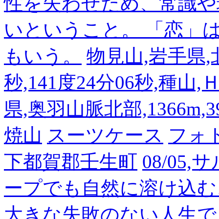
性を失わせため、常識や
いということ。 「恋」
もいう。
物見山,岩手県,北
秒,141度24分06秒,種山
県,奥羽山脈北部,1366m,39
焼山
スーツケース
フォ
下都賀郡壬生町
08/05
ープでも自然に溶け込む
大きな失敗のない人生で