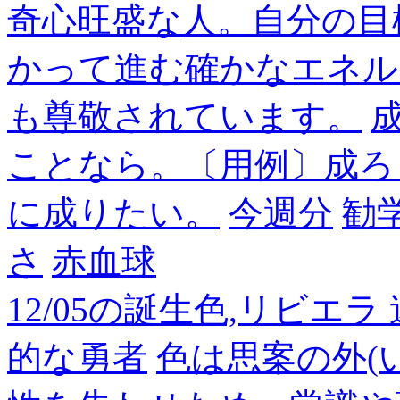
奇心旺盛な人。自分の目
かって進む確かなエネル
も尊敬されています。
成
ことなら。〔用例〕成ろ
に成りたい。
今週分
勧
さ
赤血球
12/05の誕生色,リビエ
的な勇者
色は思案の外(