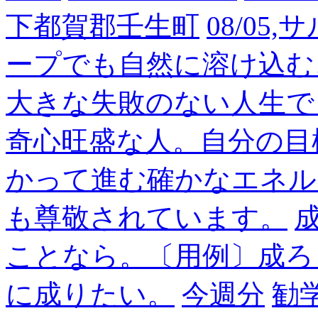
下都賀郡壬生町
08/05
ープでも自然に溶け込む
大きな失敗のない人生で
奇心旺盛な人。自分の目
かって進む確かなエネル
も尊敬されています。
成
ことなら。〔用例〕成ろ
に成りたい。
今週分
勧