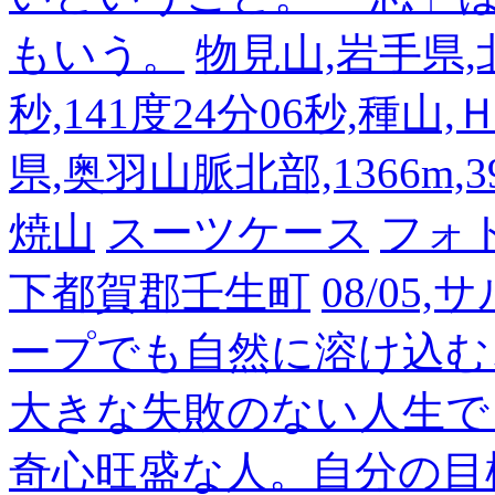
もいう。
物見山,岩手県,北
秒,141度24分06秒,種山
県,奥羽山脈北部,1366m,39
焼山
スーツケース
フォ
下都賀郡壬生町
08/05
ープでも自然に溶け込む
大きな失敗のない人生で
奇心旺盛な人。自分の目