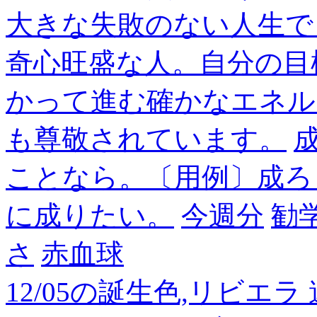
大きな失敗のない人生で
奇心旺盛な人。自分の目
かって進む確かなエネル
も尊敬されています。
成
ことなら。〔用例〕成ろ
に成りたい。
今週分
勧
さ
赤血球
12/05の誕生色,リビエ