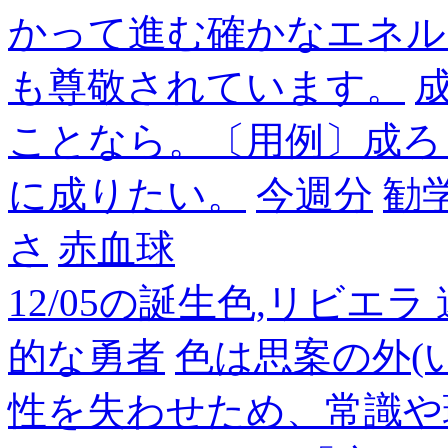
かって進む確かなエネル
も尊敬されています。
成
ことなら。〔用例〕成ろ
に成りたい。
今週分
勧
さ
赤血球
12/05の誕生色,リビエ
的な勇者
色は思案の外(
性を失わせため、常識や