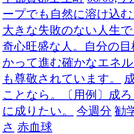
ープでも自然に溶け込む
大きな失敗のない人生で
奇心旺盛な人。自分の目
かって進む確かなエネル
も尊敬されています。
成
ことなら。〔用例〕成ろ
に成りたい。
今週分
勧
さ
赤血球