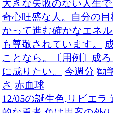
大きな失敗のない人生で
奇心旺盛な人。自分の目
かって進む確かなエネル
も尊敬されています。
成
ことなら。〔用例〕成ろ
に成りたい。
今週分
勧
さ
赤血球
12/05の誕生色,リビエ
的な勇者
色は思案の外(