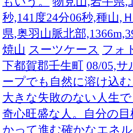
もいう。
物見山,岩手県,北
秒,141度24分06秒,種山
県,奥羽山脈北部,1366m,39
焼山
スーツケース
フォ
下都賀郡壬生町
08/05
ープでも自然に溶け込む
大きな失敗のない人生で
奇心旺盛な人。自分の目
かって進む確かなエネル