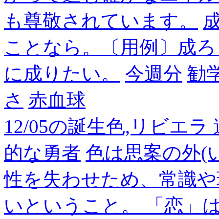
も尊敬されています。
成
ことなら。〔用例〕成ろ
に成りたい。
今週分
勧
さ
赤血球
12/05の誕生色,リビエ
的な勇者
色は思案の外(
性を失わせため、常識や
いということ。 「恋」