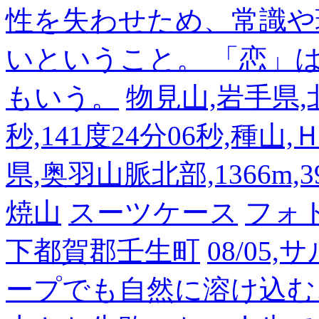
性を失わせため、常識や
いということ。 「恋」
もいう。
物見山,岩手県,北
秒,141度24分06秒,種山
県,奥羽山脈北部,1366m,39
焼山
スーツケース
フォ
下都賀郡壬生町
08/05
ープでも自然に溶け込む