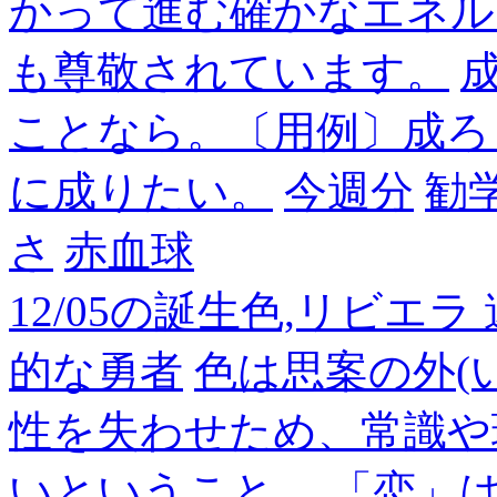
かって進む確かなエネル
も尊敬されています。
成
ことなら。〔用例〕成ろ
に成りたい。
今週分
勧
さ
赤血球
12/05の誕生色,リビエ
的な勇者
色は思案の外(
性を失わせため、常識や
いということ。 「恋」