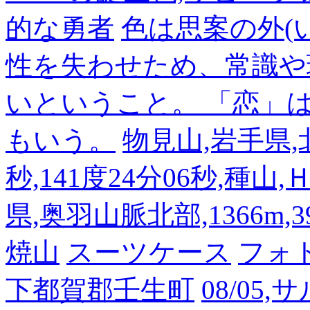
的な勇者
色は思案の外(
性を失わせため、常識や
いということ。 「恋」
もいう。
物見山,岩手県,北
秒,141度24分06秒,種山
県,奥羽山脈北部,1366m,39
焼山
スーツケース
フォ
下都賀郡壬生町
08/05