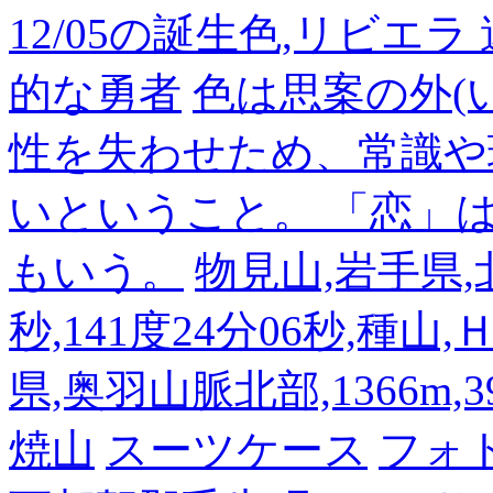
12/05の誕生色,リビエ
的な勇者
色は思案の外(
性を失わせため、常識や
いということ。 「恋」
もいう。
物見山,岩手県,北
秒,141度24分06秒,種山
県,奥羽山脈北部,1366m,39
焼山
スーツケース
フォ