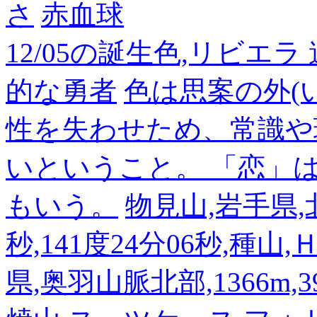
さ
赤血球
12/05の誕生色,リビエ
的な勇者
色は思案の外(
性を失わせため、常識や
いということ。 「恋」
もいう。
物見山,岩手県,北
秒,141度24分06秒,種山
県,奥羽山脈北部,1366m,39