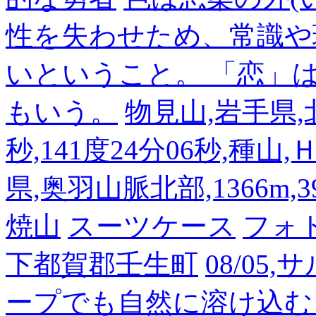
性を失わせため、常識や
いということ。 「恋」
もいう。
物見山,岩手県,北
秒,141度24分06秒,種山
県,奥羽山脈北部,1366m,39
焼山
スーツケース
フォ
下都賀郡壬生町
08/05
ープでも自然に溶け込む