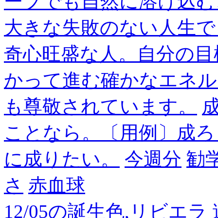
ープでも自然に溶け込む
大きな失敗のない人生で
奇心旺盛な人。自分の目
かって進む確かなエネル
も尊敬されています。
成
ことなら。〔用例〕成ろ
に成りたい。
今週分
勧
さ
赤血球
12/05の誕生色,リビエ