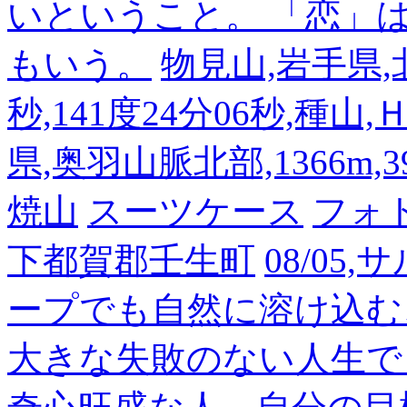
いということ。 「恋」
もいう。
物見山,岩手県,北
秒,141度24分06秒,種山
県,奥羽山脈北部,1366m,39
焼山
スーツケース
フォ
下都賀郡壬生町
08/05
ープでも自然に溶け込む
大きな失敗のない人生で