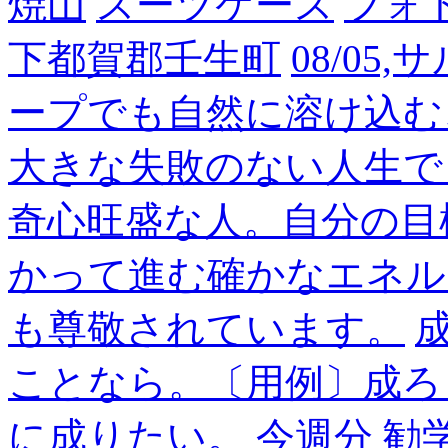
焼山
スーツケース
フォ
下都賀郡壬生町
08/05
ープでも自然に溶け込む
大きな失敗のない人生で
奇心旺盛な人。自分の目
かって進む確かなエネル
も尊敬されています。
成
ことなら。〔用例〕成ろ
に成りたい。
今週分
勧