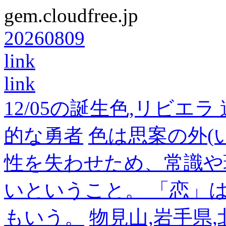
gem.cloudfree.jp
20260809
link
link
12/05の誕生色,リビエ
的な勇者
色は思案の外(
性を失わせため、常識や
いということ。 「恋」
もいう。
物見山,岩手県,北