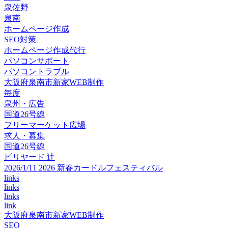
泉佐野
泉南
ホームページ作成
SEO対策
ホームページ作成代行
パソコンサポート
パソコントラブル
大阪府泉南市新家WEB制作
毎度
泉州・広告
国道26号線
フリーマーケット広場
求人・募集
国道26号線
ビリヤード 辻
2026/1/11 2026 新春カードルフェスティバル
links
links
links
link
大阪府泉南市新家WEB制作
SEO