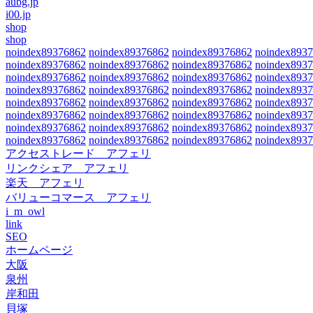
aubg.jp
i00.jp
shop
shop
noindex89376862
noindex89376862
noindex89376862
noindex893
noindex89376862
noindex89376862
noindex89376862
noindex893
noindex89376862
noindex89376862
noindex89376862
noindex893
noindex89376862
noindex89376862
noindex89376862
noindex893
noindex89376862
noindex89376862
noindex89376862
noindex893
noindex89376862
noindex89376862
noindex89376862
noindex893
noindex89376862
noindex89376862
noindex89376862
noindex893
noindex89376862
noindex89376862
noindex89376862
noindex893
アクセストレード アフェリ
リンクシェア アフェリ
楽天 アフェリ
バリューコマース アフェリ
i_m_owl
link
SEO
ホームページ
大阪
泉州
岸和田
貝塚