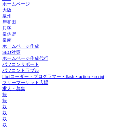
ホームページ
大阪
泉州
岸和田
貝塚
泉佐野
泉南
ホームページ作成
SEO対策
ホームページ作成代行
パソコンサポート
パソコントラブル
htmlコーダー・プログラマー・flash・action・script
フリーマーケット広場
求人・募集
籠
籠
奴
奴
奴
奴