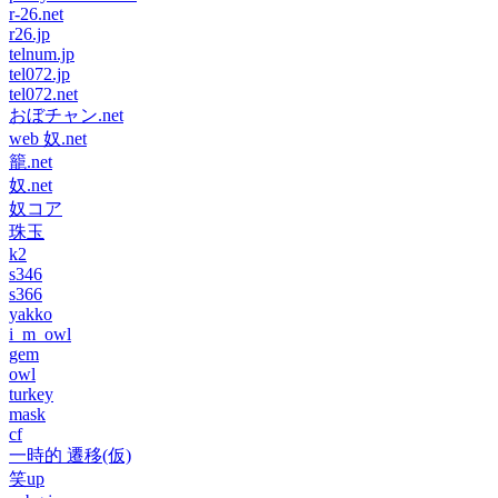
r-26.net
r26.jp
telnum.jp
tel072.jp
tel072.net
おぼチャン.net
web 奴.net
籠.net
奴.net
奴コア
珠玉
k2
s346
s366
yakko
i_m_owl
gem
owl
turkey
mask
cf
一時的 遷移(仮)
笑up