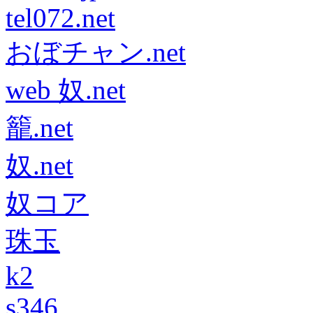
tel072.net
おぼチャン.net
web 奴.net
籠.net
奴.net
奴コア
珠玉
k2
s346