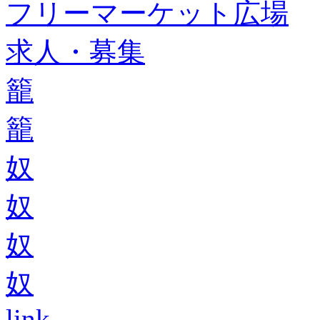
フリーマーケット広場
求人・募集
籠
籠
奴
奴
奴
奴
link