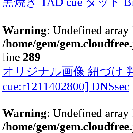
黒焼き TAD cue タッド 
Warning
: Undefined array 
/home/gem/gem.cloudfree.
line
289
オリジナル画像 紐づけ 判定
cue:r1211402800] DNSsec
Warning
: Undefined array 
/home/gem/gem.cloudfree.