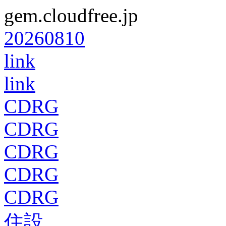
gem.cloudfree.jp
20260810
link
link
CDRG
CDRG
CDRG
CDRG
CDRG
住設