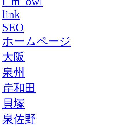
i_m_owl
link
SEO
ホームページ
大阪
泉州
岸和田
貝塚
泉佐野