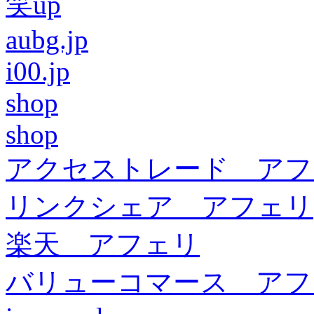
笑up
aubg.jp
i00.jp
shop
shop
アクセストレード アフ
リンクシェア アフェリ
楽天 アフェリ
バリューコマース アフ