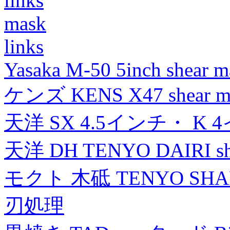
links
mask
links
Yasaka M-50 5inch shear m
ケンズ KENS X47 shear mad
天洋 SX 4.5インチ・ K 
天洋 DH TENYO DAIRI shea
モクト 木砥 TENYO SH
刃処理