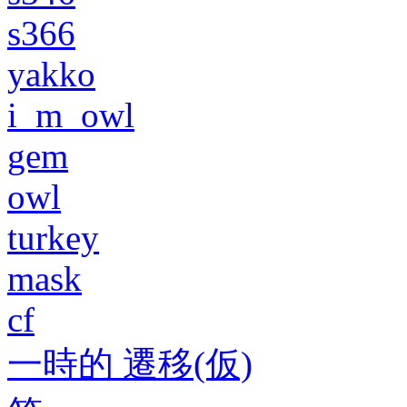
s366
yakko
i_m_owl
gem
owl
turkey
mask
cf
一時的 遷移(仮)