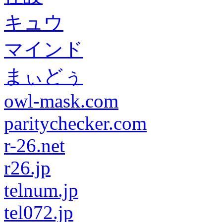
キュウ
マインド
まぃどぅ
owl-mask.com
paritychecker.com
r-26.net
r26.jp
telnum.jp
tel072.jp