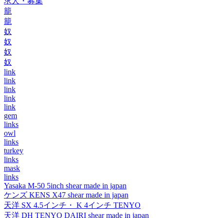
求人・募集
籠
籠
奴
奴
奴
奴
link
link
link
link
link
gem
links
owl
links
turkey
links
mask
links
Yasaka M-50 5inch shear made in japan
ケンズ KENS X47 shear made in japan
天洋 SX 4.5インチ・ K 4インチ TENYO
天洋 DH TENYO DAIRI shear made in japan