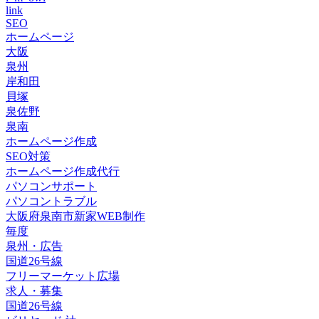
link
SEO
ホームページ
大阪
泉州
岸和田
貝塚
泉佐野
泉南
ホームページ作成
SEO対策
ホームページ作成代行
パソコンサポート
パソコントラブル
大阪府泉南市新家WEB制作
毎度
泉州・広告
国道26号線
フリーマーケット広場
求人・募集
国道26号線