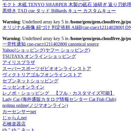
モクト 木砥 TENYO SHARPER 木製の砥石 油研ぎ 返り刃処
黒焼き TAD cue タッド Billiards キュー カスタムキュー
Warning
: Undefined array key 5 in
/home/gem/gem.cloudfree.jp/pu
オリジナル画像 紐づけ 判定依頼 AI紐[cue-cue:r1211402800] DN
Warning
: Undefined array key 5 in
/home/gem/gem.cloudfree.jp/pu
一意性通知 cue-cue:r1211402800 canonical source
Yahoo!ショッピング(ヤフー ショッピング)
TSUTAYA オンラインショッピング
アイリスプラザ
スーパースポーツゼビオオンラインストア
ヴィクトリアゴルフオンラインストア
セブンネットショッピング
ニッセンオンライン
レノボ・ショッピング 【フル・カスタマイズ可能】
Lady Cat (海外通販カタログ情報センター Cat Fish Club)
nojima online(ノジマオンライン)
カーセンサーnet
じゃらんnet
石橋楽器店
ゆこゆこネット