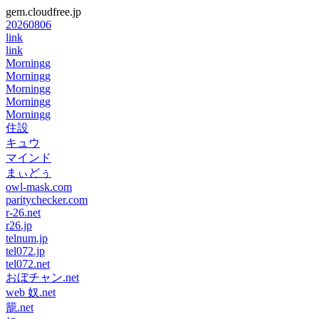
gem.cloudfree.jp
20260806
link
link
Morningg
Morningg
Morningg
Morningg
Morningg
住設
キュウ
マインド
まぃどぅ
owl-mask.com
paritychecker.com
r-26.net
r26.jp
telnum.jp
tel072.jp
tel072.net
おぼチャン.net
web 奴.net
籠.net