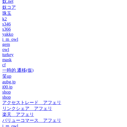
奴.net
奴コア
珠玉
k2
s346
s366
yakko
i_m_owl
gem
owl
turkey
mask
cf
一時的 遷移(仮)
笑up
aubg.jp
i00.jp
shop
shop
アクセストレード アフェリ
リンクシェア アフェリ
楽天 アフェリ
バリューコマース アフェリ
i_m_owl