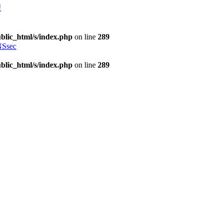
理
blic_html/s/index.php
on line
289
Ssec
blic_html/s/index.php
on line
289