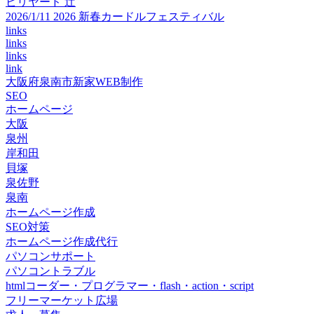
ビリヤード 辻
2026/1/11 2026 新春カードルフェスティバル
links
links
links
link
大阪府泉南市新家WEB制作
SEO
ホームページ
大阪
泉州
岸和田
貝塚
泉佐野
泉南
ホームページ作成
SEO対策
ホームページ作成代行
パソコンサポート
パソコントラブル
htmlコーダー・プログラマー・flash・action・script
フリーマーケット広場