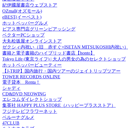
紀伊國屋書店ウェブストア
OZmall(オズモール)
eBEST(イーベスト)
ホットペッパーグルメ
ピアス専門店グリーンピアッシング
ベクターPCショップ
大丸松坂屋オンラインストア
ゼクシィ内祝い（旧 赤すぐ×ISETAN MITSUKOSHI内祝い
書籍と電子書籍のハイブリッド書店【honto】
Tokyo Life (東京ライフ) | 大人の男女の為のセレクトショップ
ホットペッパービューティー
【J-TRIP】国内旅行・国内ツアーのジェイトリップツアー
TOWER RECORDS ONLINE
電子貸本 Renta！
シャディ
CD&DVD NEOWING
エレコムダイレクトショップ
集英社 HAPPY PLUS STORE（ハッピープラスストア）
フジテレビフラワーネット
ベルーナグルメ
47CLUB