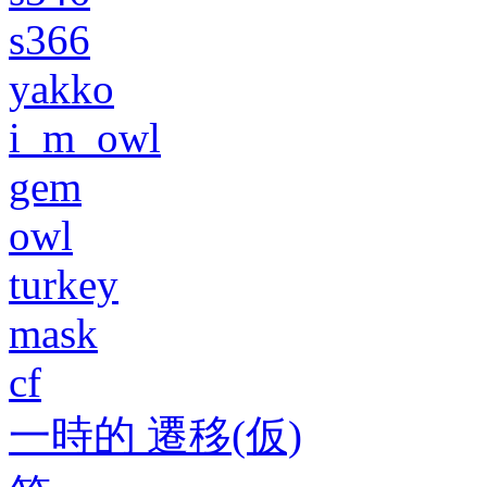
s366
yakko
i_m_owl
gem
owl
turkey
mask
cf
一時的 遷移(仮)