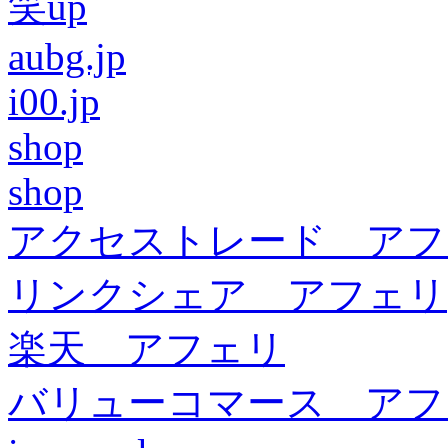
笑up
aubg.jp
i00.jp
shop
shop
アクセストレード アフ
リンクシェア アフェリ
楽天 アフェリ
バリューコマース アフ