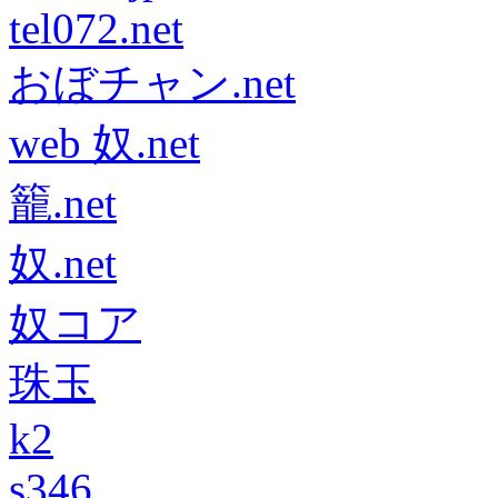
tel072.net
おぼチャン.net
web 奴.net
籠.net
奴.net
奴コア
珠玉
k2
s346