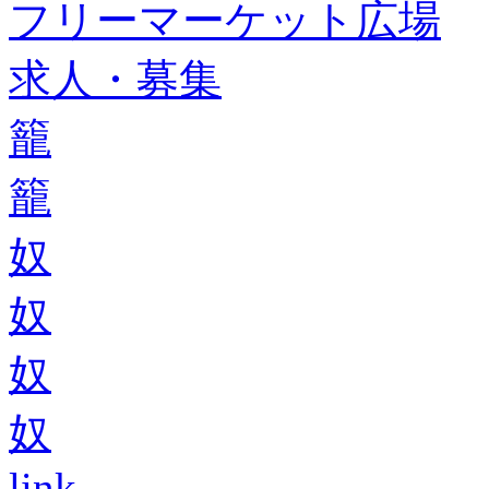
フリーマーケット広場
求人・募集
籠
籠
奴
奴
奴
奴
link