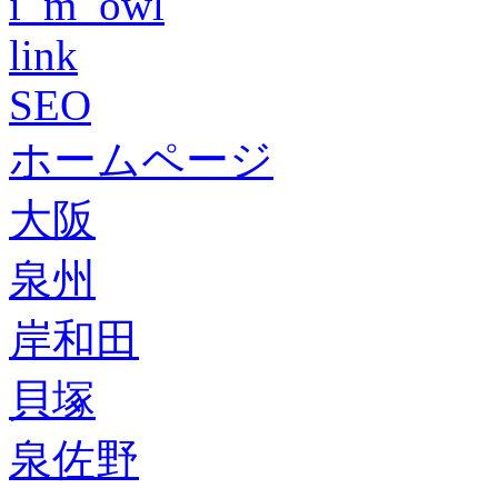
i_m_owl
link
SEO
ホームページ
大阪
泉州
岸和田
貝塚
泉佐野