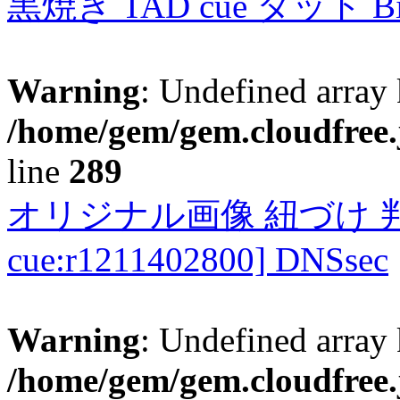
黒焼き TAD cue タッド 
Warning
: Undefined array 
/home/gem/gem.cloudfree.
line
289
オリジナル画像 紐づけ 判定
cue:r1211402800] DNSsec
Warning
: Undefined array 
/home/gem/gem.cloudfree.