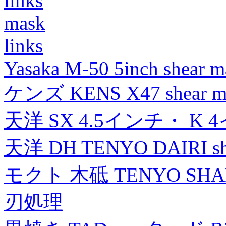
links
mask
links
Yasaka M-50 5inch shear m
ケンズ KENS X47 shear mad
天洋 SX 4.5インチ・ K 
天洋 DH TENYO DAIRI shea
モクト 木砥 TENYO SH
刃処理