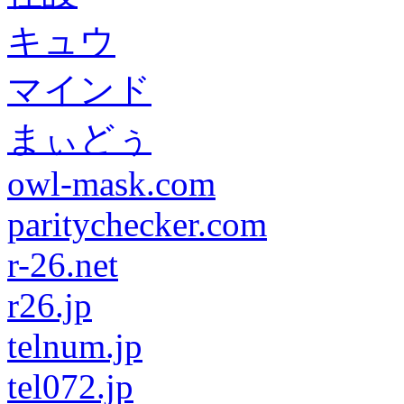
キュウ
マインド
まぃどぅ
owl-mask.com
paritychecker.com
r-26.net
r26.jp
telnum.jp
tel072.jp