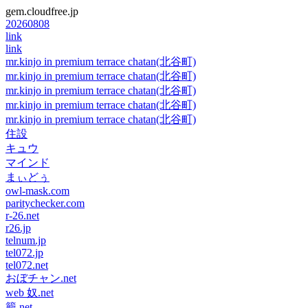
gem.cloudfree.jp
20260808
link
link
mr.kinjo in premium terrace chatan(北谷町)
mr.kinjo in premium terrace chatan(北谷町)
mr.kinjo in premium terrace chatan(北谷町)
mr.kinjo in premium terrace chatan(北谷町)
mr.kinjo in premium terrace chatan(北谷町)
住設
キュウ
マインド
まぃどぅ
owl-mask.com
paritychecker.com
r-26.net
r26.jp
telnum.jp
tel072.jp
tel072.net
おぼチャン.net
web 奴.net
籠.net