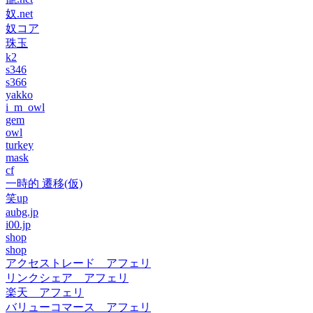
奴.net
奴コア
珠玉
k2
s346
s366
yakko
i_m_owl
gem
owl
turkey
mask
cf
一時的 遷移(仮)
笑up
aubg.jp
i00.jp
shop
shop
アクセストレード アフェリ
リンクシェア アフェリ
楽天 アフェリ
バリューコマース アフェリ