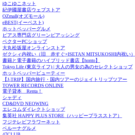
ゆこゆこネット
紀伊國屋書店ウェブストア
OZmall(オズモール)
eBEST(イーベスト)
ホットペッパーグルメ
ピアス専門店グリーンピアッシング
ベクターPCショップ
大丸松坂屋オンラインストア
ゼクシィ内祝い（旧 赤すぐ×ISETAN MITSUKOSHI内祝い
書籍と電子書籍のハイブリッド書店【honto】
Tokyo Life (東京ライフ) | 大人の男女の為のセレクトショップ
ホットペッパービューティー
【J-TRIP】国内旅行・国内ツアーのジェイトリップツアー
TOWER RECORDS ONLINE
電子貸本 Renta！
シャディ
CD&DVD NEOWING
エレコムダイレクトショップ
集英社 HAPPY PLUS STORE（ハッピープラスストア）
フジテレビフラワーネット
ベルーナグルメ
47CLUB