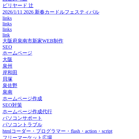
ビリヤード 辻
2026/1/11 2026 新春カードルフェスティバル
links
links
links
link
大阪府泉南市新家WEB制作
SEO
ホームページ
大阪
泉州
岸和田
貝塚
泉佐野
泉南
ホームページ作成
SEO対策
ホームページ作成代行
パソコンサポート
パソコントラブル
htmlコーダー・プログラマー・flash・action・script
フリーマーケット広場