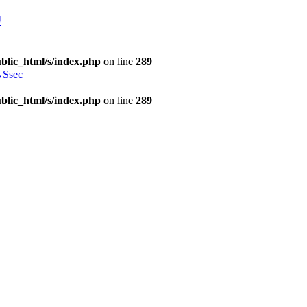
理
blic_html/s/index.php
on line
289
Ssec
blic_html/s/index.php
on line
289