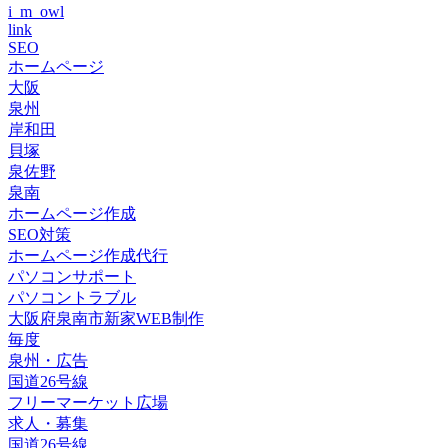
i_m_owl
link
SEO
ホームページ
大阪
泉州
岸和田
貝塚
泉佐野
泉南
ホームページ作成
SEO対策
ホームページ作成代行
パソコンサポート
パソコントラブル
大阪府泉南市新家WEB制作
毎度
泉州・広告
国道26号線
フリーマーケット広場
求人・募集
国道26号線