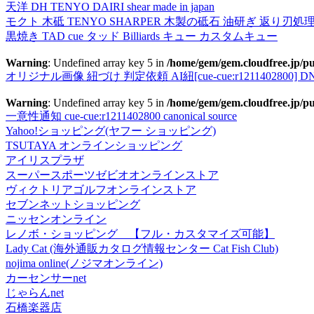
天洋 DH TENYO DAIRI shear made in japan
モクト 木砥 TENYO SHARPER 木製の砥石 油研ぎ 返り刃処
黒焼き TAD cue タッド Billiards キュー カスタムキュー
Warning
: Undefined array key 5 in
/home/gem/gem.cloudfree.jp/pu
オリジナル画像 紐づけ 判定依頼 AI紐[cue-cue:r1211402800] DN
Warning
: Undefined array key 5 in
/home/gem/gem.cloudfree.jp/pu
一意性通知 cue-cue:r1211402800 canonical source
Yahoo!ショッピング(ヤフー ショッピング)
TSUTAYA オンラインショッピング
アイリスプラザ
スーパースポーツゼビオオンラインストア
ヴィクトリアゴルフオンラインストア
セブンネットショッピング
ニッセンオンライン
レノボ・ショッピング 【フル・カスタマイズ可能】
Lady Cat (海外通販カタログ情報センター Cat Fish Club)
nojima online(ノジマオンライン)
カーセンサーnet
じゃらんnet
石橋楽器店