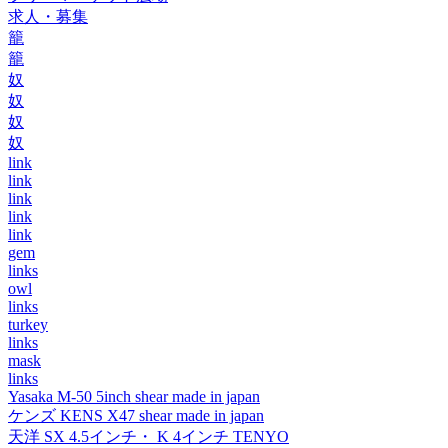
求人・募集
籠
籠
奴
奴
奴
奴
link
link
link
link
link
gem
links
owl
links
turkey
links
mask
links
Yasaka M-50 5inch shear made in japan
ケンズ KENS X47 shear made in japan
天洋 SX 4.5インチ・ K 4インチ TENYO